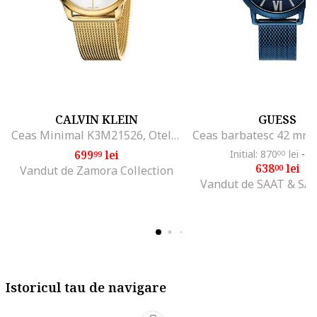
CALVIN KLEIN
GUESS
Ceas Minimal K3M21526, Otel inoxidabil, Auriu
699
lei
Initial: 870
lei
-2
99
00
638
lei
00
Vandut de Zamora Collection
Vandut de SAAT & SAAT
Istoricul tau de navigare