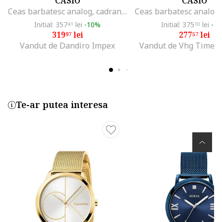
CASIO
CASIO
Ceas barbatesc analog, cadran verde, bratara din inox, 5 ATM, 45x10.3mm
Initial: 357
lei
-10%
Initial: 375
lei
-2
41
10
319
lei
277
lei
97
57
Vandut de Dandiro Impex
Vandut de Vhg Time P
Te-ar putea interesa