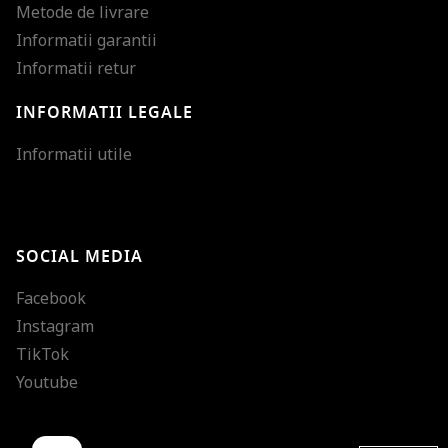
Metode de livrare
Informatii garantii
Informatii retur
INFORMATII LEGALE
Mareste dimensiunea
Informatii utile
Micsoreaza dimensiu
Mareste spatierea tex
SOCIAL MEDIA
Micsoreaza spatierea
Facebook
Mareste inaltimea ra
Instagram
Micsoreaza inaltimea
TikTok
Inverseaza culorile
Youtube
Nuante de gri