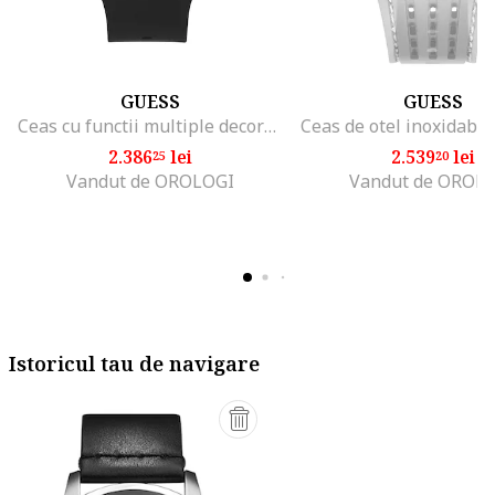
GUESS
GUESS
Ceas cu functii multiple decorat cu cristale, Negru/Auriu
2.386
lei
2.539
lei
25
20
Vandut de OROLOGI
Vandut de OROL
Istoricul tau de navigare