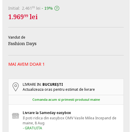
Initial:
2.461
lei
-
19%
99
1.969
lei
99
Vandut de
Fashion Days
MAI AVEM DOAR 1
LIVRARE IN:
BUCUREŞTI
Actualizeaza oras pentru estimat de livrare
Comanda acum si primesti produsul maine
Livrare la Sameday easybox
Il poti ridica din easybox OMV Vasile Milea
Incepand de
maine, 8 Aug
- GRATUITA