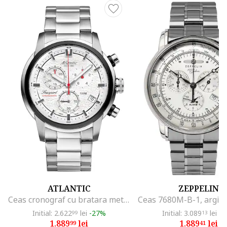
ATLANTIC
ZEPPELIN
Ceas cronograf cu bratara metalica, Argintiu
Initial: 2.622
lei
-27%
Initial: 3.089
lei
-3
99
13
1.889
lei
1.889
lei
99
41