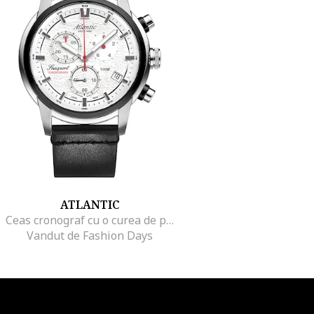
ATLANTIC
Ceas cronograf cu o curea de piele si logo pe cadran, Negru
Vandut de Fashion Days