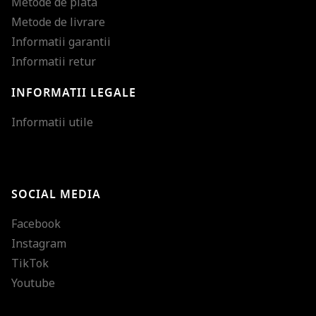
Metode de plata
Metode de livrare
Informatii garantii
Informatii retur
INFORMATII LEGALE
Mareste dimensiunea
Informatii utile
Micsoreaza dimensiu
Mareste spatierea tex
SOCIAL MEDIA
Micsoreaza spatierea
Facebook
Mareste inaltimea ra
Instagram
Micsoreaza inaltimea
TikTok
Inverseaza culorile
Youtube
Nuante de gri