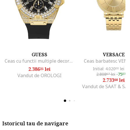
GUESS
VERSACE
Ceas cu functii multiple decorat cu cristale, Negru/Auriu
Ceas barbatesc VEN
2.386
lei
Initial: 4.020
lei
-3
25
00
2.808
lei
-75
le
67
07
Vandut de OROLOGI
2.733
lei
60
Vandut de SAAT & SAAT
Istoricul tau de navigare