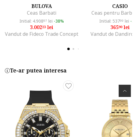
BULOVA
CASIO
Ceas Barbati
Ceas pentru Barbat
Initial: 4.908
lei
-38%
Initial: 537
lei
-3
97
99
3.002
lei
365
lei
23
90
Vandut de Fideco Trade Concept
Vandut de Dandiro 
Te-ar putea interesa