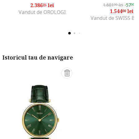
2.386
lei
1.601
lei
-57
le
25
00
00
1.544
lei
00
Vandut de OROLOGI
Vandut de SWISS Bo
Istoricul tau de navigare