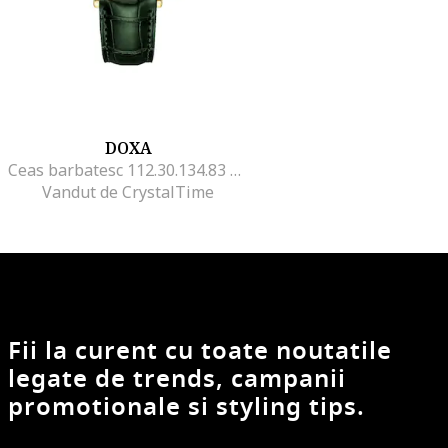
DOXA
Ceas barbatesc 112.30.134.83 Quartz Verde
Vandut de CrystalTime
Fii la curent cu toate noutatile
legate de trends, campanii
promotionale si styling tips.