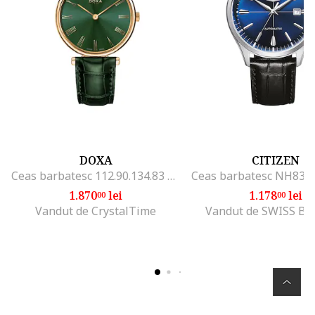
DOXA
CITIZEN
Ceas barbatesc 112.90.134.83 Quartz Verde
1.870
lei
1.178
lei
00
00
Vandut de CrystalTime
Vandut de SWISS Bo