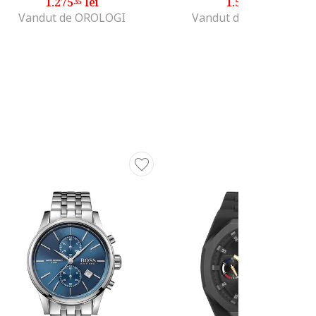
1.275
lei
1.555
lei
35
00
Vandut de OROLOGI
Vandut de CrystalTime