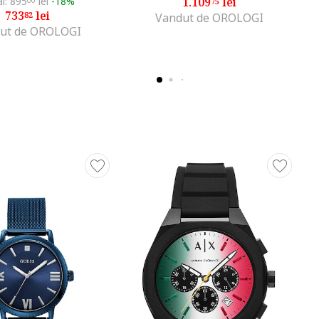
al: 895
lei
-18%
1.109
lei
00
75
733
lei
82
Vandut de OROLOGI
ut de OROLOGI