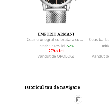
EMPORIO ARMANI
Ceas cronograf cu bratara cu model plasa, Argintiu
Initial: 1.645
lei
-52%
Initi
00
779
lei
70
Vandut de OROLOGI
Vandut de
Istoricul tau de navigare