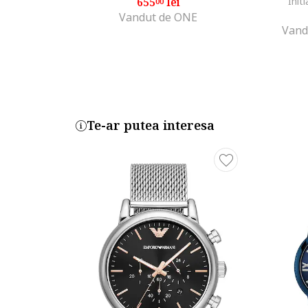
655
lei
Initi
00
Vandut de ONE
Vand
Te-ar putea interesa