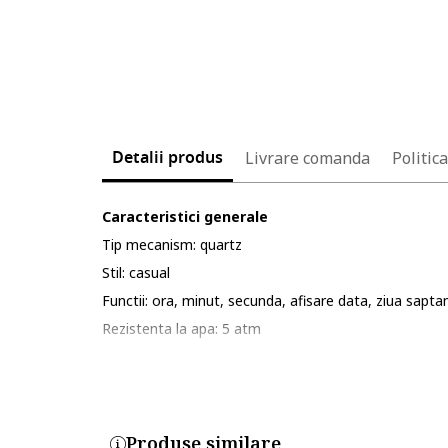
Detalii produs
Livrare comanda
Politic
Caracteristici generale
Tip mecanism: quartz
Stil: casual
Functii: ora, minut, secunda, afisare data, ziua saptam
Rezistenta la apa: 5 atm
Cadran
Culoare cadran: bleumarin inchis
Tip citire cadran: linii
Carcasa
Produse similare