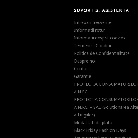
SUPORT SI ASISTENTA
Intrebari frecvente
Informatii retur
Informatii despre cookies
Termeni si Conditii
Politica de Confidentialitate
Despre noi
Contact
Garantie
PROTECŢIA CONSUMATORILOR
A.N.P.C.
PROTECŢIA CONSUMATORILOR
A.N.P.C. – SAL (Solutionarea Alt
a Litigiilor)
Modalitati de plata
Black Friday Fashion Days
Anunturi rechemare produse