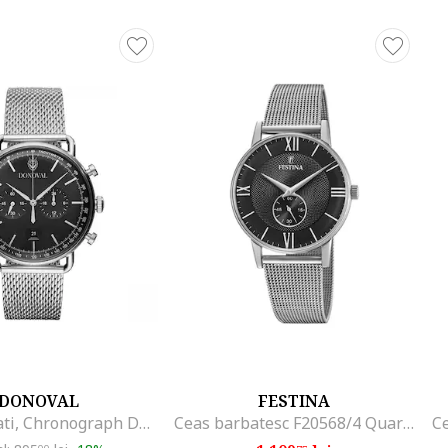
DONOVAL
FESTINA
Ceas Barbati, Chronograph DL0028
Ceas barbatesc F20568/4 Quartz Argintiu
C