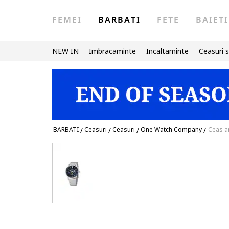
FEMEI
BARBATI
FETE
BAIETI
NEW IN
Imbracaminte
Incaltaminte
Ceasuri s
BARBATI
/
Ceasuri
/
Ceasuri
/
One Watch Company
/
Ceas an