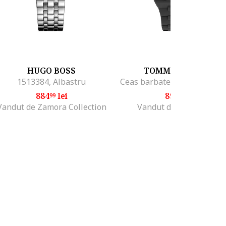
HUGO BOSS
TOMMY HILFIGER
1513384, Albastru
884
lei
891
lei
99
25
Vandut de Zamora Collection
Vandut de CrystalTime