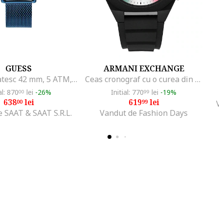
GUESS
ARMANI EXCHANGE
Ceas barbatesc 42 mm, 5 ATM, U1452G3M
Ceas cronograf cu o curea din silicon, Negru
al: 870
lei
-26%
Initial: 770
lei
-19%
00
99
638
lei
619
lei
00
99
 SAAT & SAAT S.R.L.
Vandut de Fashion Days