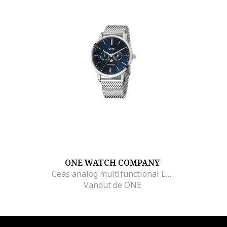
ONE WATCH COMPANY
Ceas analog multifunctional Legendary, Argintiu
Vandut de ONE