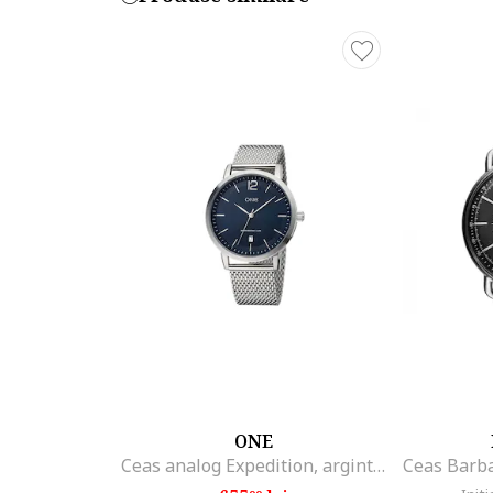
Forma carcasa: rotunda
Material carcasa: otel
Culoare carcasa: argintiu
Diametru carcasa: 44 mm
Curea/bratara
Tip: bratara
Material curea/bratara: otel
Culoare curea/bratara: argintiu
Cod produs:
84775244-14_208600
Part number key:
DNCCQGYBM
ONE
Ceas analog Expedition, argintiu