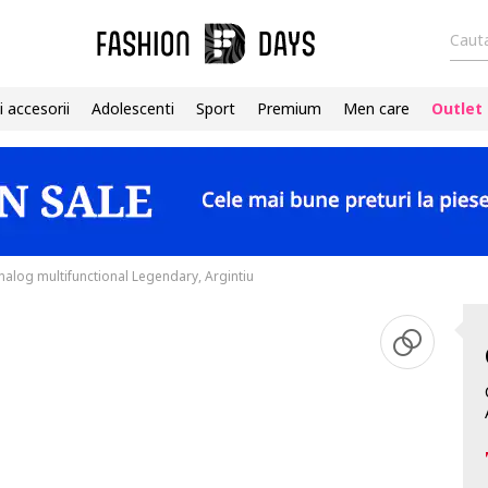
Cauta
i accesorii
Adolescenti
Sport
Premium
Men care
Outlet
alog multifunctional Legendary, Argintiu