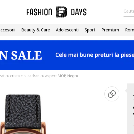
Cauta
accesorii
Beauty & Care
Adolescenti
Sport
Premium
Roma
at cu cristale si cadran cu aspect MOP, Negru