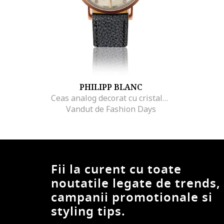
PHILIPP BLANC
Ceas analog decorat cu cristale si cadran cu aspect MOP, Negru
Vandut de Fashion Days
Fii la curent cu toate
noutatile legate de trends,
campanii promotionale si
styling tips.