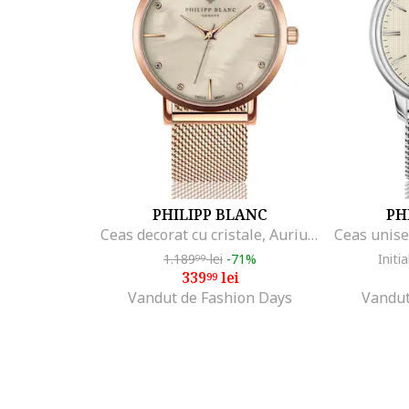
Cod produs:
PB6-S158R
Part number key:
D1QXY0MBM
PHILIPP BLANC
PH
Ceas decorat cu cristale, Auriu rose
1.189
lei
-71%
Initia
99
339
lei
99
Vandut de Fashion Days
Vandut