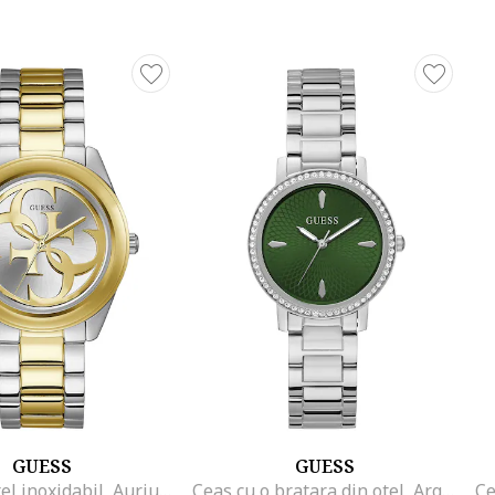
GUESS
GUESS
Ceas din otel inoxidabil, Auriu/Argintiu
Ceas cu o bratara din otel, Argintiu