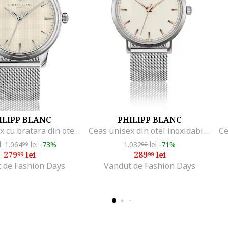
ILIPP BLANC
PHILIPP BLANC
Ceas unisex cu bratara din otel inoxidabil, Argintiu
Ceas unisex din otel inoxidabil cu bratara cu model plasa, Argintiu
l: 1.064
lei
-73%
1.032
lei
-71%
99
99
279
lei
289
lei
99
99
 de Fashion Days
Vandut de Fashion Days