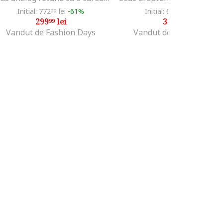
Initial: 772
lei
-61%
Initial: 638
lei
-43%
99
99
299
lei
359
lei
99
99
Vandut de Fashion Days
Vandut de Fashion Days