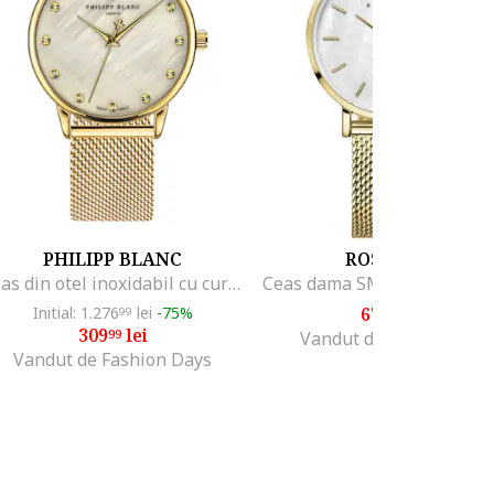
PHILIPP BLANC
ROSEFIELD
Ceas din otel inoxidabil cu curea tip plasa, Auriu
Initial: 1.276
lei
-75%
676
lei
99
00
309
lei
99
Vandut de CrystalTime
Vandut de Fashion Days