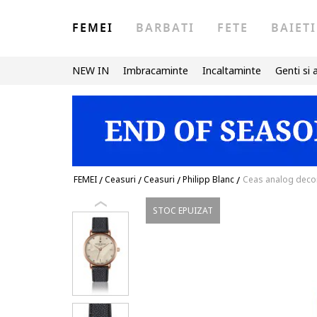
FEMEI
BARBATI
FETE
BAIETI
NEW IN
Imbracaminte
Incaltaminte
Genti si 
FEMEI
/
Ceasuri
/
Ceasuri
/
Philipp Blanc
/
Ceas analog decor
STOC EPUIZAT