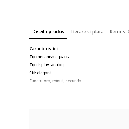
Detalii produs
Livrare si plata
Retur si
Caracteristici
Tip mecanism: quartz
Tip display: analog
Stil: elegant
Functii: ora, minut, secunda
Sistem inchidere: catarama
Rezistenta la apa: 3 atm
Ambalaj: produsul este livrat in ambalaj personalizat.
Detalii: a se evita socurile termice si mecanice, zgar
mother of pearl