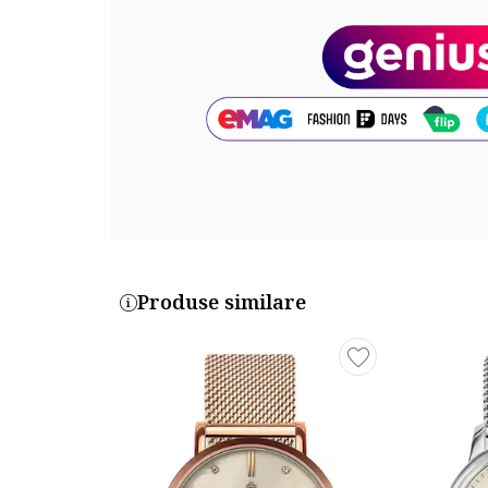
Cadran
Material geam: cristal mineral
Culoare cadran: auriu deschis mother of pearl
Tip citire cadran: puncte
Carcasa
Forma carcasa: rotunda
Material carcasa: inox, metal
Culoare carcasa: auriu
Diametru carcasa: 36 mm
Curea/bratara
Produse similare
Tip: curea
Material curea/bratara: piele naturala
Culoare curea/bratara: negru
Latime curea/bratara: 18 mm