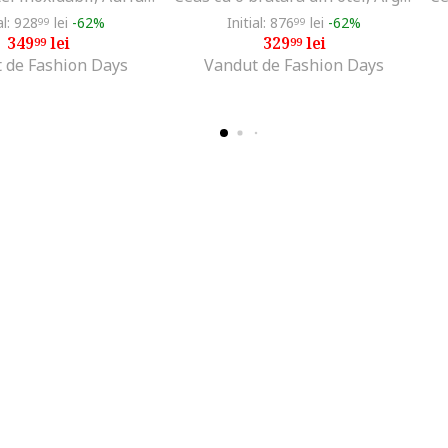
al: 928
lei
-62%
Initial: 876
lei
-62%
99
99
349
lei
329
lei
99
99
 de Fashion Days
Vandut de Fashion Days