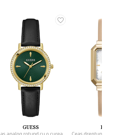
GUESS
DKNY
Ceas analog rotund cu o curea de piele, Auriu/Negru