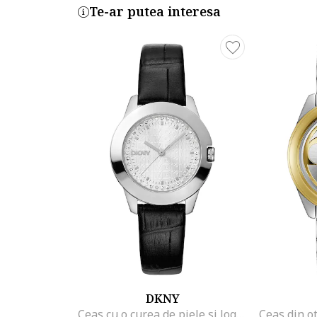
Te-ar putea interesa
DKNY
Ceas cu o curea de piele si logo Park Ave, Argintiu/Negru