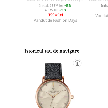
Initial: 638
lei
-43%
Initi
99
459
lei
-21%
99
359
lei
99
Vandut
Vandut de Fashion Days
Istoricul tau de navigare