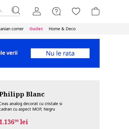
...
nian corner
Outlet
Home & Deco
Philipp Blanc
Ceas analog decorat cu cristale si
cadran cu aspect MOP, Negru
1.136
lei
99