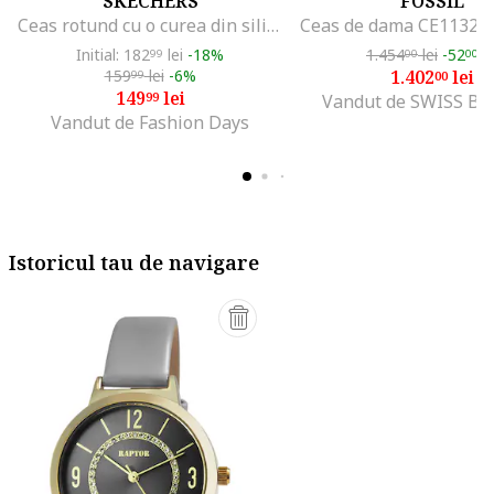
SKECHERS
FOSSIL
Ceas rotund cu o curea din silicon
Initial: 182
lei
-18%
1.454
lei
-52
le
99
00
00
159
lei
-6%
1.402
lei
99
00
149
lei
99
Vandut de SWISS Bo
Vandut de Fashion Days
Istoricul tau de navigare