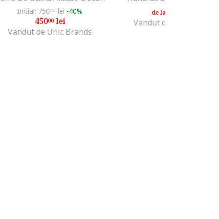
Initial: 750
lei
-40%
408
lei
00
99
de la
450
lei
00
Vandut de MODIVO SA
Vandut de Unic Brands