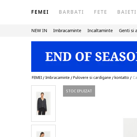
FEMEI
BARBATI
FETE
BAIETI
NEW IN
Imbracaminte
Incaltaminte
Genti si 
FEMEI
/
Imbracaminte
/
Pulovere si cardigane
/
kontatto
/
Ca
STOC EPUIZAT