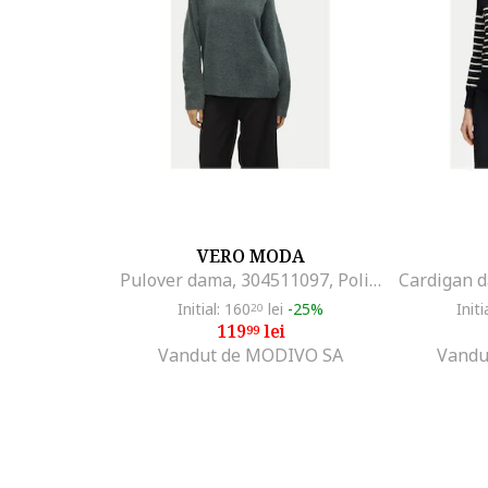
VERO MODA
Pulover dama, 304511097, Poliester reciclat/Poliester, Verde, Verde
Initial: 160
lei
-25%
Initi
20
119
lei
99
Vandut de MODIVO SA
Vandu