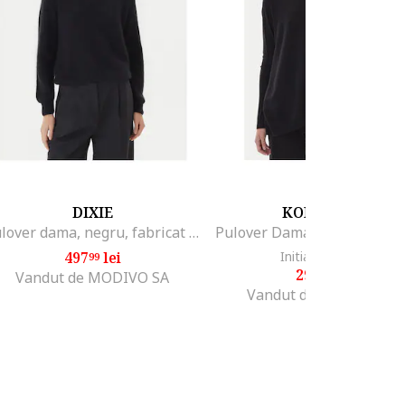
DIXIE
KONTATTO
Pulover dama, negru, fabricat din material de calitate
497
lei
Initial: 309
lei
99
99
290
lei
99
Vandut de MODIVO SA
Vandut de MODIVO SA