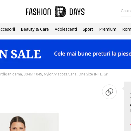
Cauta
accesorii
Beauty & Care
Adolescenti
Sport
Premium
Roma
rdigan dama, 304611049, Nylon/Viscoza/Lana, One Size INTL, Gri