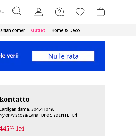
...
nian corner
Outlet
Home & Deco
kontatto
Cardigan dama, 304611049,
Nylon/Viscoza/Lana, One Size INTL, Gri
445
lei
99