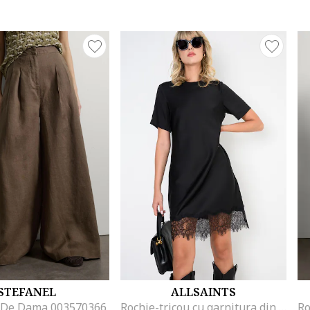
STEFANEL
ALLSAINTS
 De Dama 003570366
Rochie-tricou cu garnitura din dantela, Negru