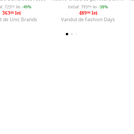
al: 725
lei
-49%
Initial: 795
lei
-38%
00
99
363
lei
489
lei
00
99
t de Unic Brands
Vandut de Fashion Days