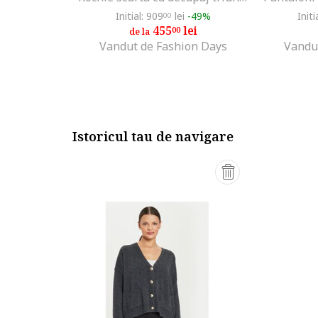
Initial: 909
lei
-49%
Initi
00
455
lei
00
de la
Vandut de Fashion Days
Vandu
Istoricul tau de navigare