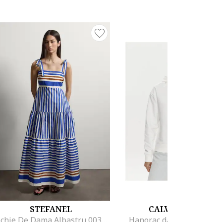
STEFANEL
CALVIN KLEIN
Rochie De Dama Albastru 003571127
Hanorac dama alb, cu lo