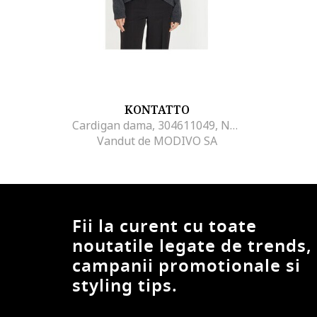
KONTATTO
Cardigan dama, 304611049, Nylon/Viscoza/Lana, One Size INTL, Gri
Vandut de MODIVO SA
Fii la curent cu toate
noutatile legate de trends,
campanii promotionale si
styling tips.