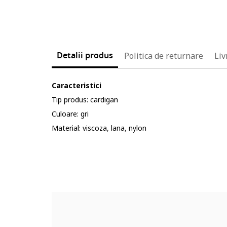
Detalii produs
Politica de returnare
Liv
Caracteristici
Tip produs: cardigan
Culoare: gri
Material: viscoza, lana, nylon
Cod produs:
90738242-10_232904
Part number key:
DYCRT73BM