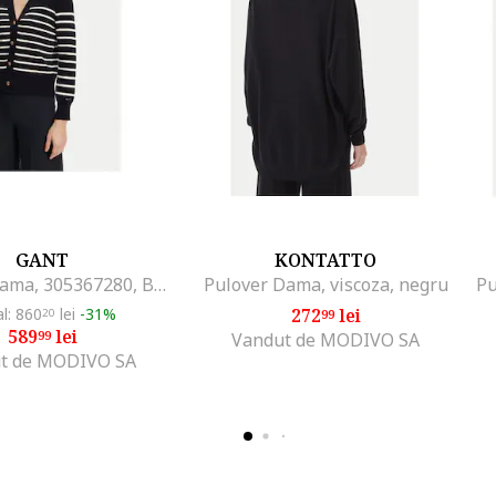
GANT
KONTATTO
Cardigan dama, 305367280, Bumbac organic, Albastru, Albastru
Pulover Dama, viscoza, negru
al: 860
lei
-31%
272
lei
20
99
589
lei
99
Vandut de MODIVO SA
t de MODIVO SA