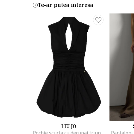
Te-ar putea interesa
LIU JO
Rochie scurta cu decupaj triunghiular pe partea din spate, Negru
Pantaloni