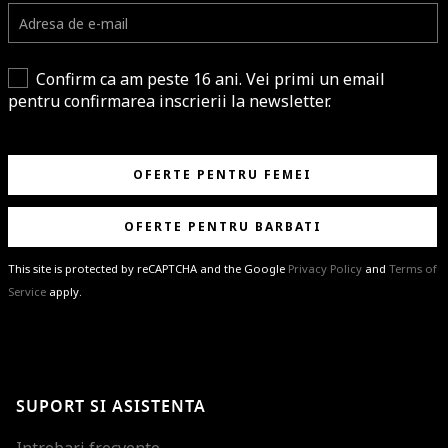
Confirm ca am peste 16 ani. Vei primi un email
pentru confirmarea inscrierii la newsletter.
OFERTE PENTRU FEMEI
OFERTE PENTRU BARBATI
This site is protected by reCAPTCHA and the Google
Privacy Policy
and
Terms of
Service
apply.
BRAVO!
Te-ai abonat cu succes la newsletter folosind adresa de e-mail
%email%
.
Ti-am pregatit noutati despre brandurile noastre, selectii exclusive si
SUPORT SI ASISTENTA
ultimele tendinte in moda!