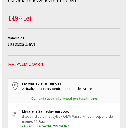
CKL2/CKL1/CKN2/CKN1/CBL1/CBN1
149
lei
99
Vandut de
Fashion Days
MAI AVEM DOAR 1
LIVRARE IN:
BUCUREŞTI
Actualizeaza oras pentru estimat de livrare
Comanda acum si primesti produsul maine
Livrare la Sameday easybox
Il poti ridica din easybox OMV Vasile Milea
Incepand de
maine, 11 Aug
- GRATUITA peste 299 de lei*