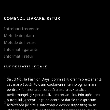
COMENZI, LIVRARE, RETUR
Intrebari frecvente
Metode de plata
Metode de livrare
Informatii garantii
Informatii retur
INFORMATII LEGALE
Mareste dimensiunea
Informatii utile
Salut! Noi, la Fashion Days, dorim să îți oferim o experiență
Micsoreaza dimensiu
cât mai plăcută. Folosim cookie-uri si tehnologii similare
pentru: • funcționarea corectă a site-ului, • analiza
Mareste spatierea tex
performanței, și • personalizarea reclamelor. Prin apăsarea
butonului „Accept”, ești de acord ca datele tale (precum
SOCIAL MEDIA
Micsoreaza spatierea
activitatea pe site și informațiile despre dispozitiv) să fie