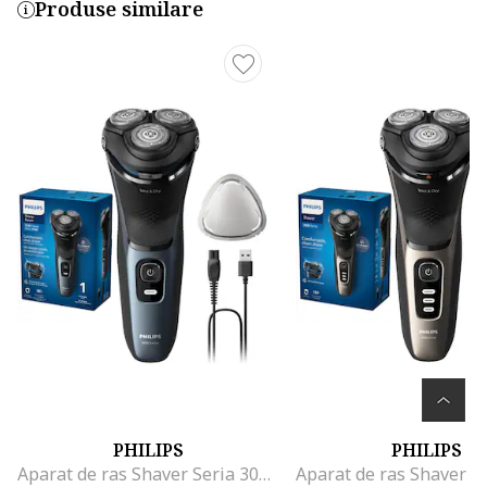
Produse similare
PHILIPS
PHILIPS
Aparat de ras Shaver Seria 3000, barbierit umed şi uscat, fara fir, capete 5D pivotante si flexibile, lame autoascutire, 60 min, capac de protectie, Albastru