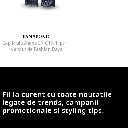
PANASONIC
Cap MultiShape ER-CTN1, ptr tuns barba/par cap, 39 trepte, 2 accesorii, utilizare umed și uscat, lavabil, compatibil cu modelele ER-CKL2/CKL1/CKN2/CKN1/CBL1/CBN1
Vandut de Fashion Days
Fii la curent cu toate noutatile
legate de trends, campanii
promotionale si styling tips.