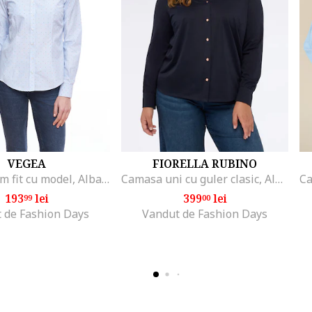
VEGEA
FIORELLA RUBINO
Camasa slim fit cu model, Albastru pastel/Albastru
Camasa uni cu guler clasic, Albastru ultramarin
193
lei
399
lei
99
00
 de Fashion Days
Vandut de Fashion Days