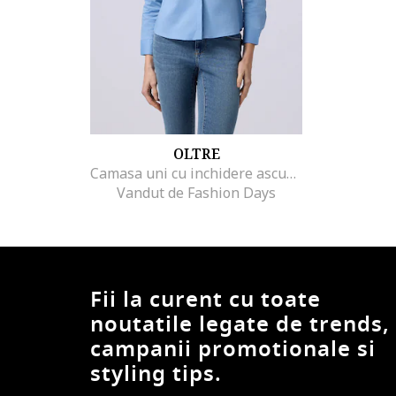
OLTRE
Camasa uni cu inchidere ascunsa
Vandut de Fashion Days
Fii la curent cu toate
noutatile legate de trends,
campanii promotionale si
styling tips.