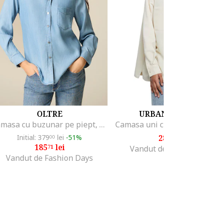
OLTRE
URBAN CLASSICS
Camasa cu buzunar pe piept, Albastru pastel
Initial: 379
lei
-51%
284
lei
00
29
185
lei
71
Vandut de Fashion Days
Vandut de Fashion Days