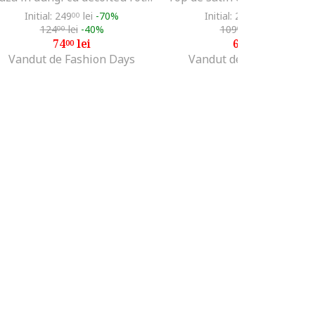
Initial: 249
lei
-70%
Initial: 219
lei
-70%
00
00
124
lei
-40%
109
lei
-40%
00
00
74
lei
65
lei
00
00
Vandut de Fashion Days
Vandut de Fashion Days