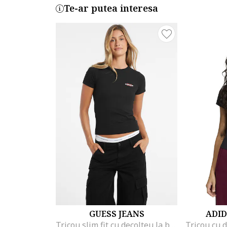
Te-ar putea interesa
GUESS JEANS
ADID
Tricou slim fit cu decolteu la baza gatului, Alb/Negru/Rosu stins