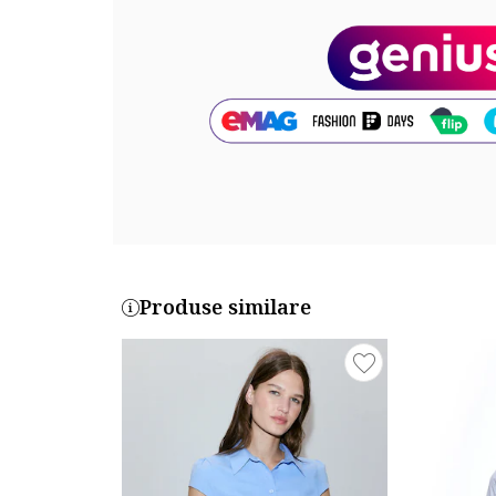
Cod produs:
5373R108MQ-04
Produse similare