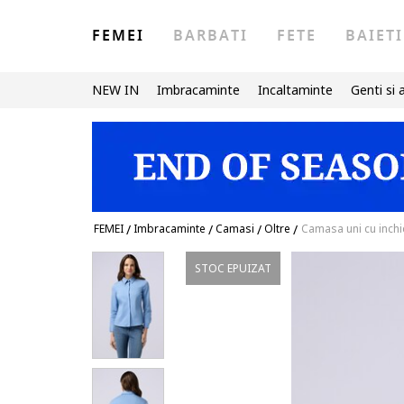
FEMEI
BARBATI
FETE
BAIETI
NEW IN
Imbracaminte
Incaltaminte
Genti si 
FEMEI
/
Imbracaminte
/
Camasi
/
Oltre
/
Camasa uni cu inch
STOC EPUIZAT