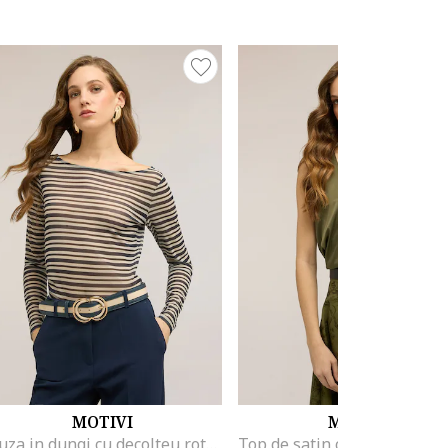
MOTIVI
MOTIVI
Bluza in dungi cu decolteu rotund, Negru/Bej