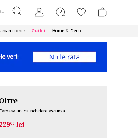
...
nian corner
Outlet
Home & Deco
Oltre
Camasa uni cu inchidere ascunsa
229
lei
00