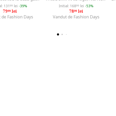
al: 131
lei
-39%
Initial: 168
lei
-53%
99
99
79
lei
78
lei
99
99
 de Fashion Days
Vandut de Fashion Days