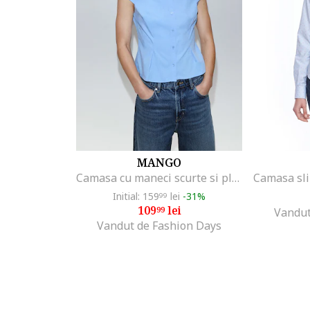
MANGO
Camasa cu maneci scurte si pliuri reversibile, Albastru lavanda
Initial: 159
lei
-31%
99
109
lei
99
Vandut
Vandut de Fashion Days