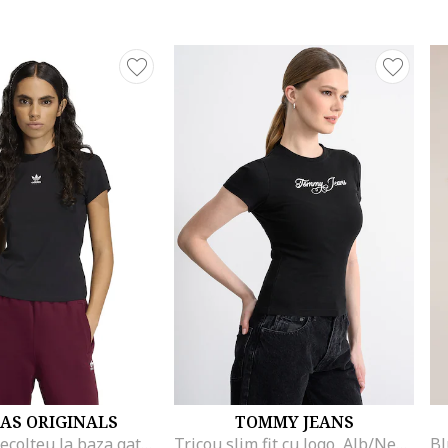
AS ORIGINALS
TOMMY JEANS
Tricou cu decolteu la baza gatului Essentials, Negru
Tricou slim fit cu logo, Alb/Negru