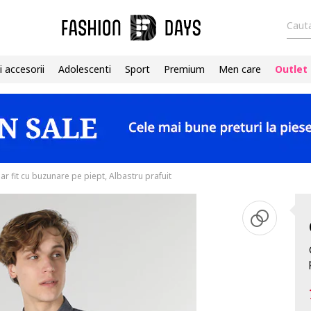
Cauta
i accesorii
Adolescenti
Sport
Premium
Men care
Outlet
r fit cu buzunare pe piept, Albastru prafuit