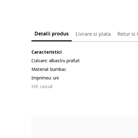
Detalii produs
Livrare si plata
Retur si
Caracteristici
Culoare: albastru prafuit
Material: bumbac
Imprimeu: uni
Stil: casual
Croiala: regular fit
Guler: ascutit
Maneci: mansete cu nasturi
Lungime maneca: maneca lunga
Buzunare: 2 pe piept