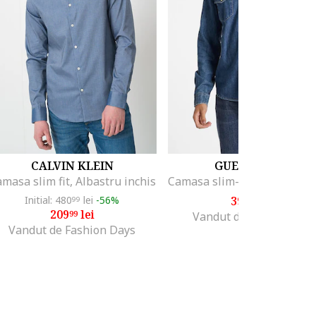
CALVIN KLEIN
GUESS JEANS
masa slim fit, Albastru inchis
Initial: 480
lei
-56%
398
lei
99
99
209
lei
99
Vandut de MODIVO SA
Vandut de Fashion Days