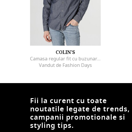
COLIN'S
Camasa regular fit cu buzunare pe piept, Albastru prafuit
Vandut de Fashion Days
Fii la curent cu toate
noutatile legate de trends,
campanii promotionale si
styling tips.