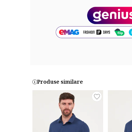
Sistem inchidere: nasturi
Compozitie
Exterior: 100% bumbac
Cod produs:
CL1058043-NAV
Produse similare