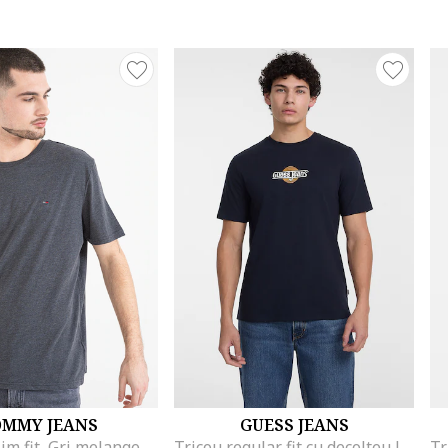
OMMY JEANS
GUESS JEANS
lim fit, Gri melange
Tricou regular fit cu decolteu la baza gatului, Albastru ultramarin