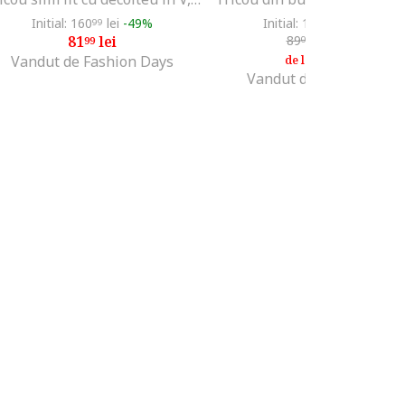
Initial: 160
lei
-49%
Initial: 115
lei
-30%
99
90
81
lei
89
lei
-10%
99
09
80
lei
18
Vandut de Fashion Days
de la
Vandut de MODIVO SA