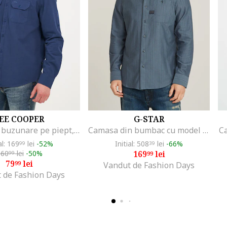
EE COOPER
G-STAR
Camasa cu buzunare pe piept, Bleumarin
Camasa din bumbac cu model si buzunar aplicat, Albastru prafuit
Ca
al: 169
lei
-52%
Initial: 508
lei
-66%
99
39
160
lei
-50%
169
lei
99
99
79
lei
99
Vandut de Fashion Days
 de Fashion Days