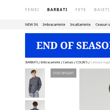
FEMEI
BARBATI
FETE
BAIETI
NEW IN
Imbracaminte
Incaltaminte
Ceasuri s
BARBATI
/
Imbracaminte
/
Camasi
/
COLIN'S
/
Camasa regula
STOC EPUIZAT