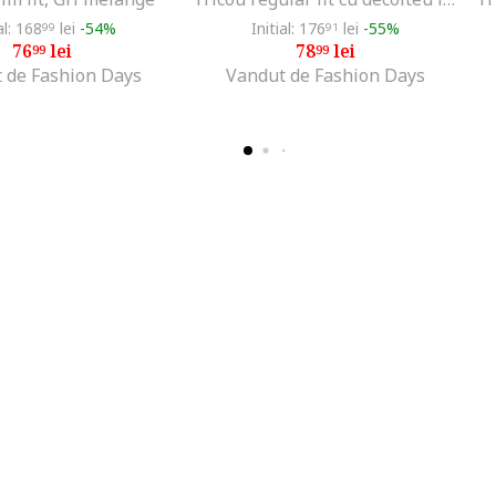
al: 168
lei
-54%
Initial: 176
lei
-55%
99
91
76
lei
78
lei
99
99
 de Fashion Days
Vandut de Fashion Days