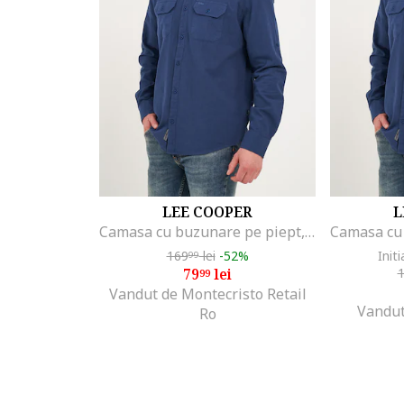
LEE COOPER
L
Camasa cu buzunare pe piept, Bleumarin
169
lei
-52%
Initi
99
79
lei
99
Vandut de Montecristo Retail
Vandut
Ro