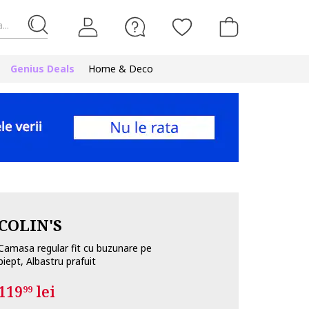
...
Genius Deals
Home & Deco
COLIN'S
Camasa regular fit cu buzunare pe
piept, Albastru prafuit
119
lei
99