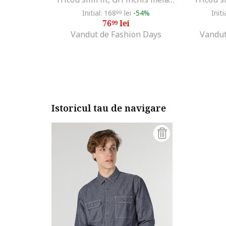
Initial: 168
lei
-54%
Initi
99
76
lei
99
Vandut de Fashion Days
Vandut
Istoricul tau de navigare