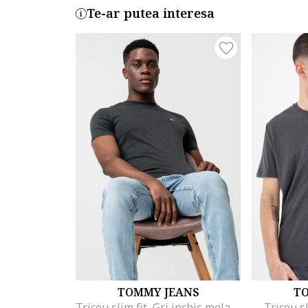
Te-ar putea interesa
TOMMY JEANS
T
Tricou slim fit, Gri inchis melange
Tricou s