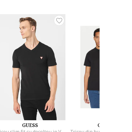
GUESS
GUESS
Tricou slim fit cu decolteu in V, Negru carbon