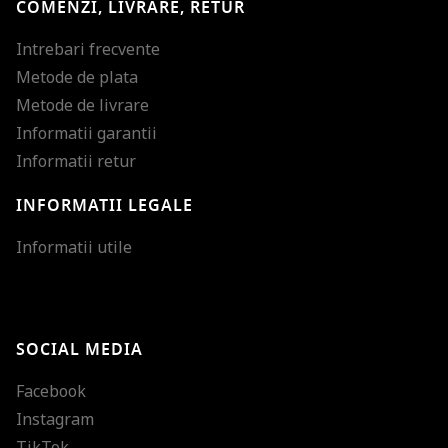
COMENZI, LIVRARE, RETUR
Intrebari frecvente
Metode de plata
Metode de livrare
Informatii garantii
Informatii retur
INFORMATII LEGALE
Mareste dimensiunea
Informatii utile
Micsoreaza dimensiu
Mareste spatierea tex
SOCIAL MEDIA
Micsoreaza spatierea
Facebook
Mareste inaltimea ra
Instagram
Micsoreaza inaltimea
TikTok