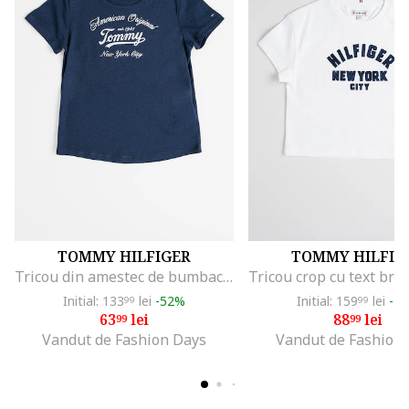
TOMMY HILFIGER
TOMMY HILFIG
Tricou din amestec de bumbac organic si imprimeu logo, Argintiu/Bleumarin
Initial: 133
lei
-52%
Initial: 159
lei
-4
99
99
63
lei
88
lei
99
99
Vandut de Fashion Days
Vandut de Fashion