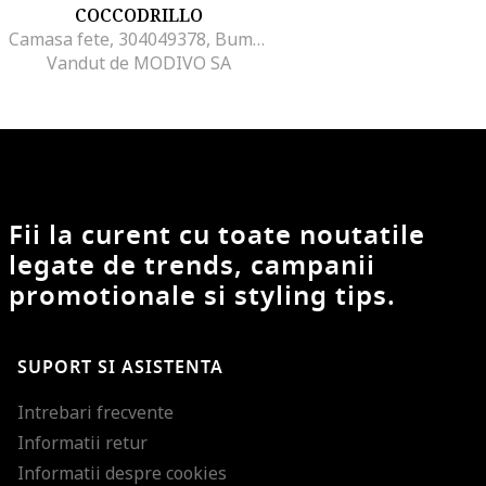
COCCODRILLO
Camasa fete, 304049378, Bumbac, 158 CM, Roz
Vandut de MODIVO SA
Fii la curent cu toate noutatile
legate de trends, campanii
promotionale si styling tips.
SUPORT SI ASISTENTA
Intrebari frecvente
Informatii retur
Informatii despre cookies