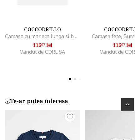
COCCODRILLO
COCCODRILL
Camasa cu maneca lunga si buzunare aplicate, Roz
Camasa fete, Bumba
116
lei
116
lei
07
07
Vandut de CDRL SA
Vandut de CDRL 
Te-ar putea interesa