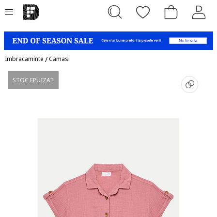
Imbracaminte
/
Camasi
STOC EPUIZAT