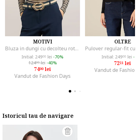
MOTIVI
OLTRE
Bluza in dungi cu decolteu rotund, Negru/Bej
Initial: 249
lei
-70%
Initial: 249
lei
-7
00
00
124
lei
-40%
72
lei
00
21
74
lei
00
Vandut de Fashion
Vandut de Fashion Days
Istoricul tau de navigare