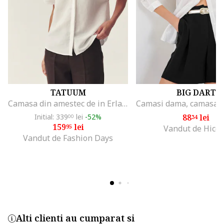
TATUUM
BIG DART
Camasa din amestec de in Erla, Alb
Initial: 339
lei
-52%
88
lei
00
34
159
lei
95
Vandut de Hicc
Vandut de Fashion Days
Alti clienti au cumparat si