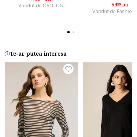
59
lei
99
Vandut de OROLOGI
Vandut de Fashion
Te-ar putea interesa