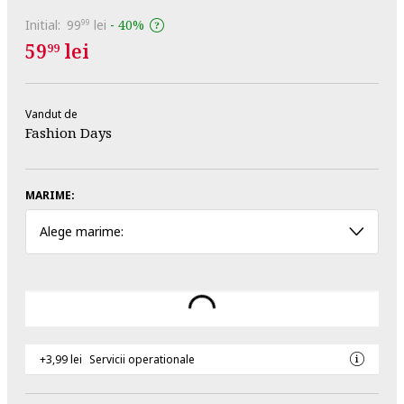
Initial:
99
lei
-
40%
99
59
lei
99
Vandut de
Fashion Days
MARIME:
Alege marime:
+3,99 lei
Servicii operationale