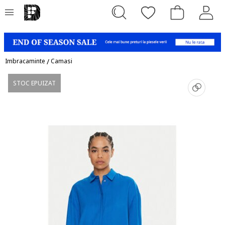
Imbracaminte
/
Camasi
STOC EPUIZAT