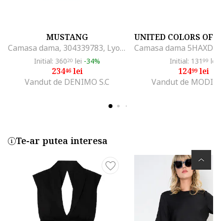
MUSTANG
Camasa dama, 304339783, Lyocell/Bumbac, Albastru, Albastru
Initial: 360
lei
-34%
Initial: 131
lei
20
99
234
lei
124
lei
46
99
Vandut de DENIMO S.C
Vandut de MODIV
Te-ar putea interesa