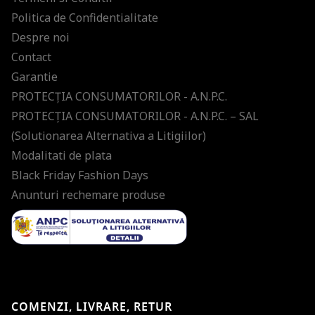
Politica de Confidentialitate
Despre noi
Contact
Garantie
PROTECŢIA CONSUMATORILOR - A.N.P.C.
PROTECŢIA CONSUMATORILOR - A.N.P.C. – SAL
(Solutionarea Alternativa a Litigiilor)
Modalitati de plata
Black Friday Fashion Days
Anunturi rechemare produse
COMENZI, LIVRARE, RETUR