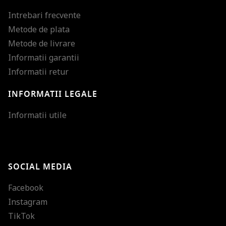
Intrebari frecvente
Metode de plata
Metode de livrare
Informatii garantii
Informatii retur
INFORMATII LEGALE
Mareste dimensiunea
Informatii utile
Micsoreaza dimensiu
Mareste spatierea tex
SOCIAL MEDIA
Micsoreaza spatierea
Facebook
Mareste inaltimea ra
Instagram
Micsoreaza inaltimea
TikTok