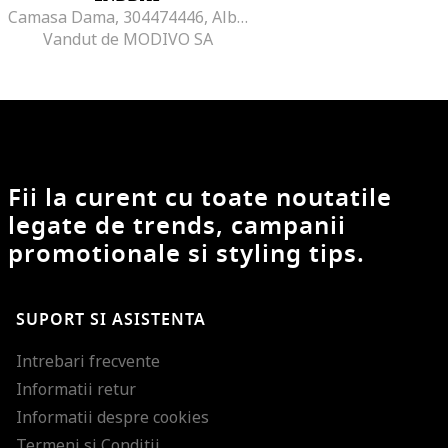
Camasa Dama, 304474446, Albastru
Vandut de MODIVO SA
Fii la curent cu toate noutatile
legate de trends, campanii
promotionale si styling tips.
SUPORT SI ASISTENTA
Intrebari frecvente
Informatii retur
Informatii despre cookies
Termeni si Conditii