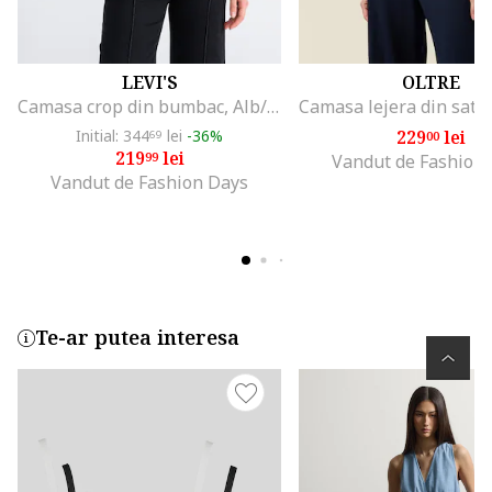
LEVI'S
OLTRE
Camasa crop din bumbac, Alb/Albastru
Initial: 344
lei
-36%
229
lei
69
00
219
lei
99
Vandut de Fashion
Vandut de Fashion Days
Te-ar putea interesa