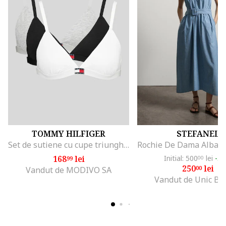
TOMMY HILFIGER
STEFANEL
Set de sutiene cu cupe triunghiulare si detaliu logo - 3 perechi, Alb/Negru/Gri melange
168
lei
Initial: 500
lei
-5
99
00
250
lei
00
Vandut de MODIVO SA
Vandut de Unic Br