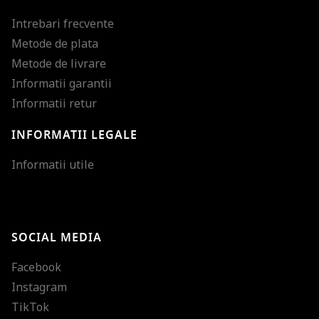
Intrebari frecvente
Metode de plata
Metode de livrare
Informatii garantii
Informatii retur
INFORMATII LEGALE
Mareste dimensiunea
Informatii utile
Micsoreaza dimensiu
Mareste spatierea tex
SOCIAL MEDIA
Micsoreaza spatierea
Facebook
Mareste inaltimea ra
Instagram
Micsoreaza inaltimea
TikTok