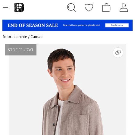
Imbracaminte
/
Camasi
STOC EPUIZAT