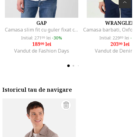
GAP
WRANGLER
Camasa slim fit cu guler fixat cu nasturi, Alb
Initial: 271
lei
-30%
Initial: 229
lei
-1
99
89
189
lei
203
lei
99
99
Vandut de Fashion Days
Vandut de Denim
Istoricul tau de navigare