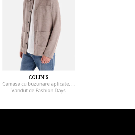
COLIN'S
Camasa cu buzunare aplicate, Maro camel
Vandut de Fashion Days