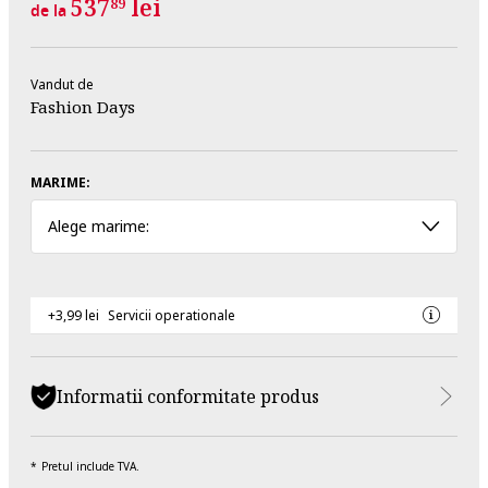
537
lei
89
de la
Vandut de
Fashion Days
MARIME:
Alege marime:
+3,99 lei
Servicii operationale
Informatii conformitate produs
Pretul include TVA.