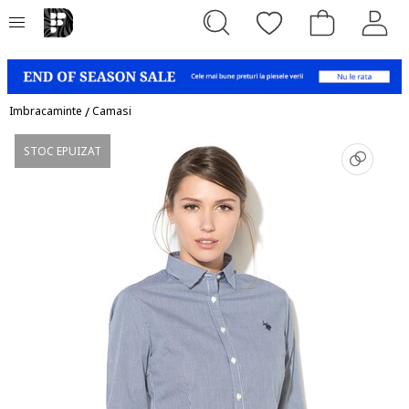
Imbracaminte
/
Camasi
STOC EPUIZAT