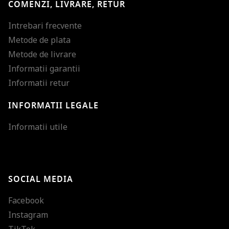
COMENZI, LIVRARE, RETUR
Intrebari frecvente
Metode de plata
Metode de livrare
Informatii garantii
Informatii retur
INFORMATII LEGALE
Mareste dimensiunea
Informatii utile
Micsoreaza dimensiu
Mareste spatierea tex
SOCIAL MEDIA
Micsoreaza spatierea
Facebook
Mareste inaltimea ra
Instagram
Micsoreaza inaltimea