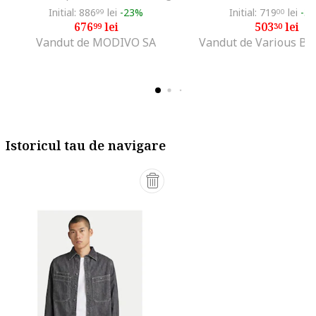
Initial: 886
lei
-23%
Initial: 719
lei
-3
99
00
676
lei
503
lei
99
30
Vandut de MODIVO SA
Vandut de Various Br
Istoricul tau de navigare