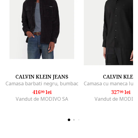
CALVIN KLEIN JEANS
CALVIN KLEI
Camasa barbati negru, bumbac
416
lei
327
lei
99
99
Vandut de MODIVO SA
Vandut de MODIV