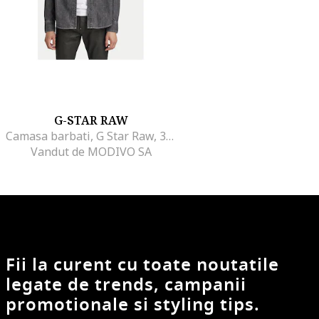
G-STAR RAW
Camasa barbati, G Star Raw, 303805029, Bumbac organic, Gri, Gri
Vandut de MODIVO SA
Fii la curent cu toate noutatile
legate de trends, campanii
promotionale si styling tips.