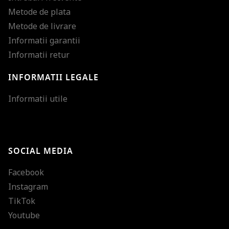
Metode de plata
Metode de livrare
Informatii garantii
Informatii retur
INFORMATII LEGALE
Mareste dimensiunea
Informatii utile
Micsoreaza dimensiu
Mareste spatierea tex
SOCIAL MEDIA
Micsoreaza spatierea
Facebook
Mareste inaltimea ra
Instagram
Micsoreaza inaltimea
TikTok
Inverseaza culorile
Youtube