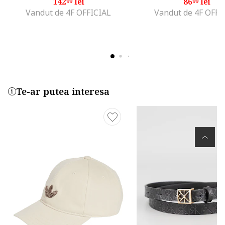
142
lei
86
lei
99
99
Vandut de 4F OFFICIAL
Vandut de 4F OFFI
Te-ar putea interesa