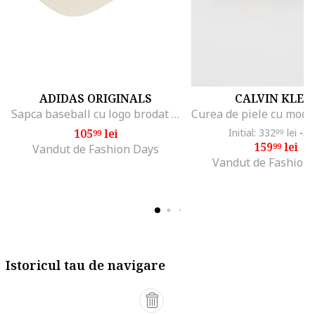
ADIDAS ORIGINALS
CALVIN KLEI
Sapca baseball cu logo brodat Classic, Crem
105
lei
Initial: 332
lei
-5
99
99
159
lei
99
Vandut de Fashion Days
Vandut de Fashion
Istoricul tau de navigare