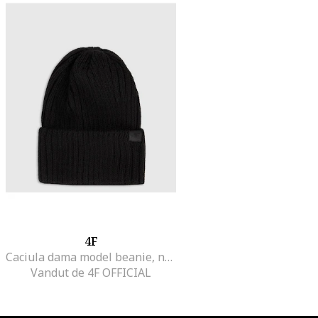
4F
Caciula dama model beanie, neagra, universala, cu lana de alpaca
Vandut de 4F OFFICIAL