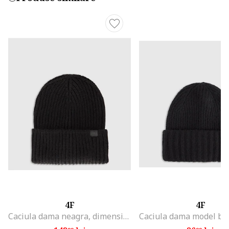
4F
4F
Caciula dama neagra, dimensiune universala