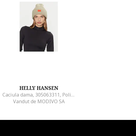
HELLY HANSEN
Caciula dama, 305063311, Poliester reciclat/Acril, One Size INTL, Verde
Vandut de MODIVO SA