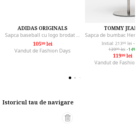
ADIDAS ORIGINALS
TOMMY JEAN
Sapca baseball cu logo brodat Classic, Crem
105
lei
Initial: 213
lei
-4
99
99
139
lei
-14%
99
Vandut de Fashion Days
119
lei
99
Vandut de Fashion
Istoricul tau de navigare