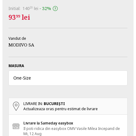
Initial:
140
lei
-
32%
20
93
lei
99
Vandut de
MODIVO SA
MASURA
One
-
Size
LIVRARE IN:
BUCUREŞTI
Actualizeaza oras pentru estimat de livrare
Livrare la Sameday easybox
Il poti ridica din easybox OMV Vasile Milea
Incepand de
Mi, 12 Aug