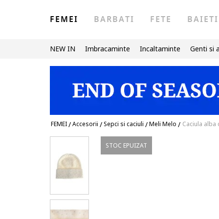
FEMEI
BARBATI
FETE
BAIETI
NEW IN
Imbracaminte
Incaltaminte
Genti si 
FEMEI
/
Accesorii
/
Sepci si caciuli
/
Meli Melo
/
Caciula alba 
STOC EPUIZAT