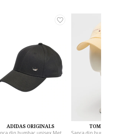
ADIDAS ORIGINALS
TOMMY JEANS
Sapca din bumbac unisex Metallic Trefoil, Negru stins