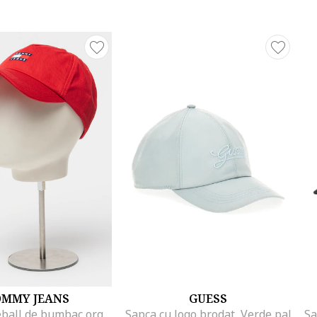
OMMY JEANS
GUESS
Sapca baseball de bumbac organic cu logo Heritage, Rosu
Sapca cu logo brodat, Verde pal