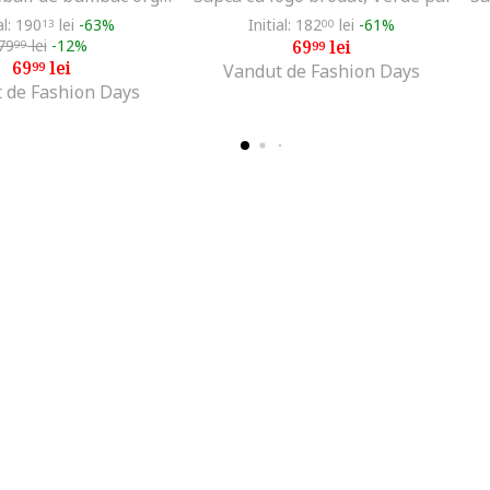
al: 190
lei
-63%
Initial: 182
lei
-61%
13
00
79
lei
-12%
69
lei
99
99
69
lei
99
Vandut de Fashion Days
 de Fashion Days