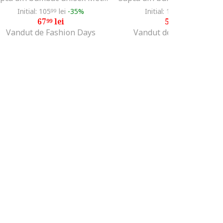
Initial: 105
lei
-35%
Initial: 162
lei
-63%
99
68
67
lei
59
lei
99
99
Vandut de Fashion Days
Vandut de Fashion Days