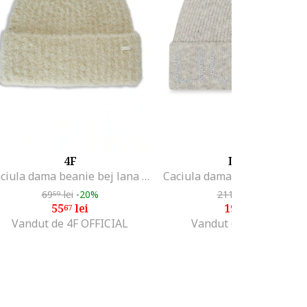
4F
LIU JO
Caciula dama beanie bej lana universala
69
lei
-20%
211
lei
-9%
59
48
55
lei
190
lei
67
34
Vandut de 4F OFFICIAL
Vandut de Modivo PL