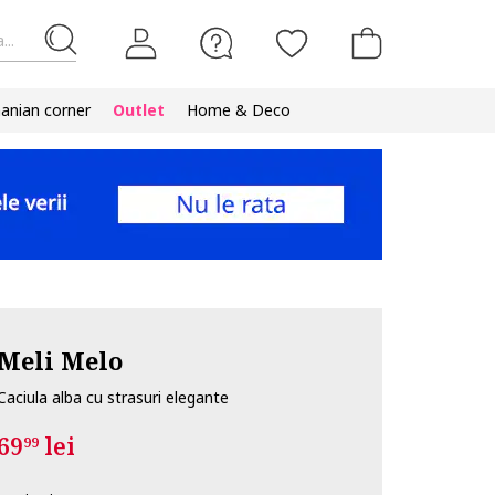
...
nian corner
Outlet
Home & Deco
Meli Melo
Caciula alba cu strasuri elegante
69
lei
99