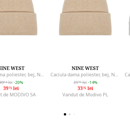
NINE WEST
NINE WEST
Caciula dama poliester, bej, NOSIZE
Caciula dama poliester, bej, NOSIZE
49
lei
-20%
39
lei
-14%
64
70
39
lei
33
lei
71
75
t de MODIVO SA
Vandut de Modivo PL