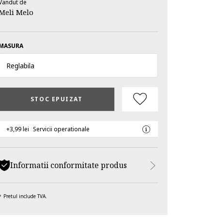
Vandut de
Meli Melo
MASURA
Reglabila
STOC EPUIZAT
+3,99 lei
Servicii operationale
Informatii conformitate produs
Pretul include TVA.