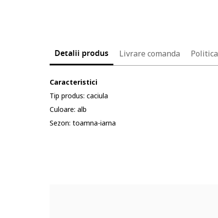
Detalii produs
Livrare comanda
Politic
Caracteristici
Tip produs: caciula
Culoare: alb
Sezon: toamna-iarna
Cod produs:
113130013-11_208006
Part number key:
DK29FG3BM