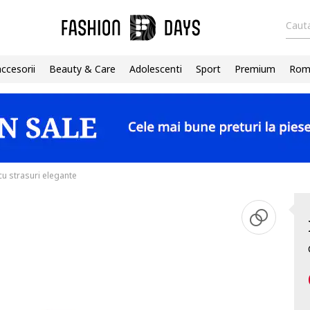
Cauta
accesorii
Beauty & Care
Adolescenti
Sport
Premium
Roma
cu strasuri elegante