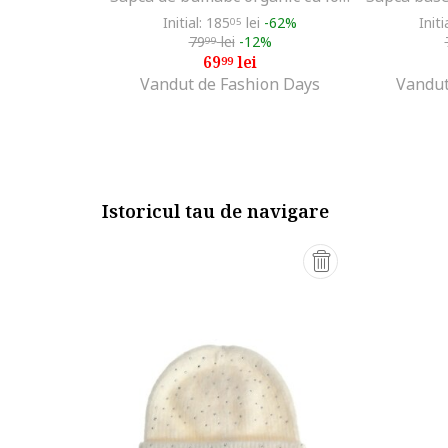
Initial: 185
lei
-62%
Initi
05
79
lei
-12%
99
69
lei
99
Vandut de Fashion Days
Vandut
Istoricul tau de navigare