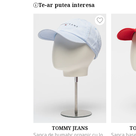
Te-ar putea interesa
TOMMY JEANS
T
Sapca de bumabc organic cu logo, Albastru azur