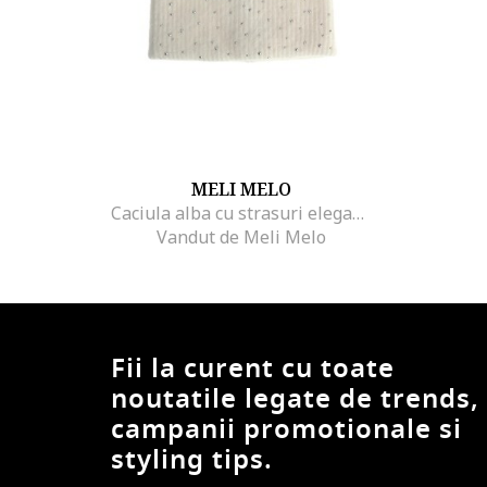
MELI MELO
Caciula alba cu strasuri elegante
Vandut de Meli Melo
Fii la curent cu toate
noutatile legate de trends,
campanii promotionale si
styling tips.