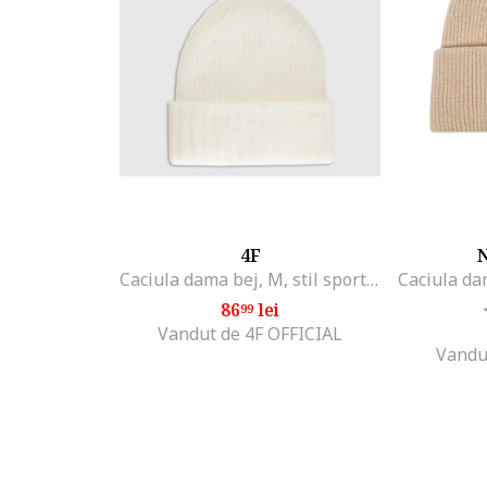
4F
Caciula dama bej, M, stil sportiv, sezon toamna-iarna
86
lei
99
Vandut de 4F OFFICIAL
Vandu