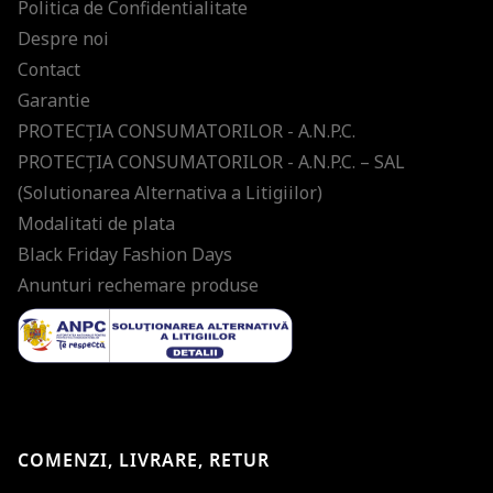
Politica de Confidentialitate
Despre noi
Contact
Garantie
PROTECŢIA CONSUMATORILOR - A.N.P.C.
PROTECŢIA CONSUMATORILOR - A.N.P.C. – SAL
(Solutionarea Alternativa a Litigiilor)
Modalitati de plata
Black Friday Fashion Days
Anunturi rechemare produse
COMENZI, LIVRARE, RETUR