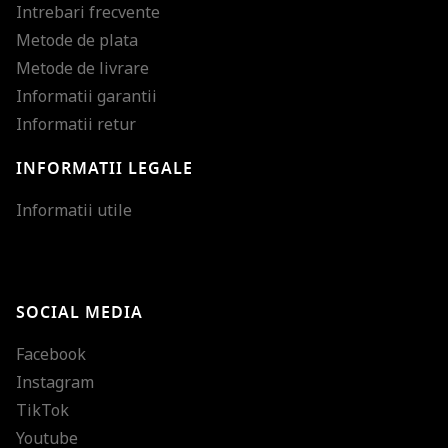
Intrebari frecvente
Metode de plata
Metode de livrare
Informatii garantii
Informatii retur
INFORMATII LEGALE
Mareste dimensiunea
Informatii utile
Micsoreaza dimensiu
Mareste spatierea tex
SOCIAL MEDIA
Micsoreaza spatierea
Facebook
Mareste inaltimea ra
Instagram
Micsoreaza inaltimea
TikTok
Inverseaza culorile
Youtube