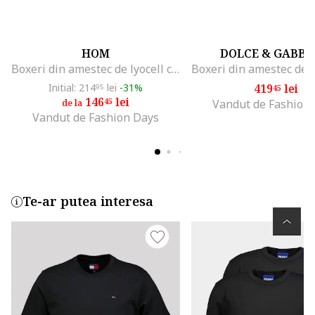
HOM
DOLCE & GABB
Boxeri din amestec de lyocell cu model uni, Albastru inchis
Initial: 214
lei
-31%
419
lei
95
45
146
lei
45
Vandut de Fashion
de la
Vandut de Fashion Days
Te-ar putea interesa