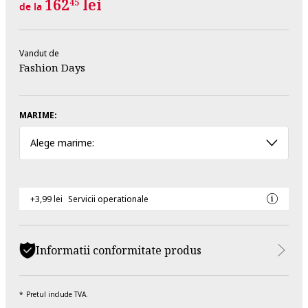
162
lei
45
de la
Vandut de
Fashion Days
MARIME:
Alege marime:
+3,99 lei
Servicii operationale
Informatii conformitate produs
Pretul include TVA.