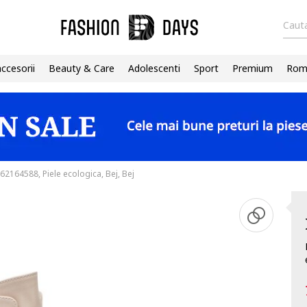
Cauta
accesorii
Beauty & Care
Adolescenti
Sport
Premium
Roma
2164588, Piele ecologica, Bej, Bej