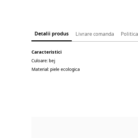
Detalii produs
Livrare comanda
Politic
Caracteristici
Culoare: bej
Material: piele ecologica
Cod produs:
3771508-8_199071