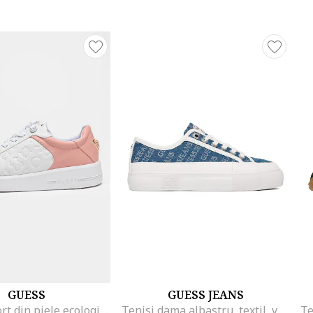
GUESS
GUESS JEANS
Pantofi sport din piele ecologica cu logo stantat, Alb/Roz prafuit
Tenisi dama albastru, textil, varf rotund,