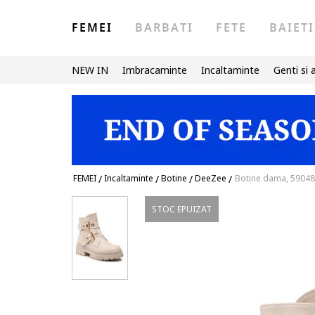
FEMEI
BARBATI
FETE
BAIETI
NEW IN
Imbracaminte
Incaltaminte
Genti si 
FEMEI
/
Incaltaminte
/
Botine
/
DeeZee
/
Botine dama, 590486
STOC EPUIZAT