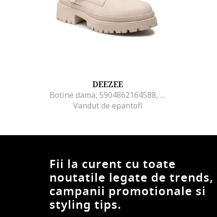
DEEZEE
Botine dama, 5904862164588, Piele ecologica, Bej, Bej
Vandut de epantofi
Fii la curent cu toate
noutatile legate de trends,
campanii promotionale si
styling tips.