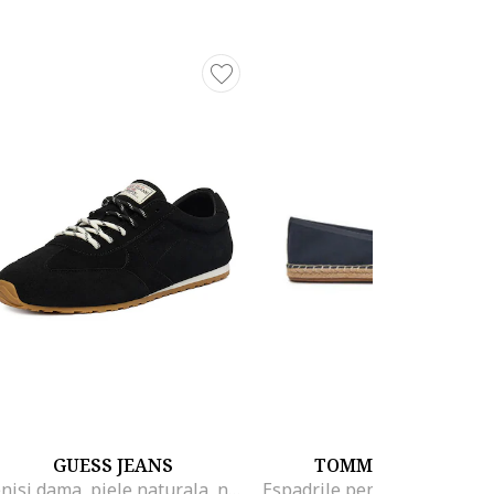
GUESS JEANS
TOMMY HILFIGER
Tenisi dama, piele naturala, negru