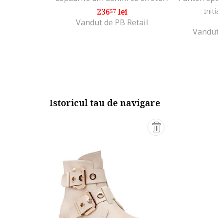
236
lei
Initi
57
Vandut de PB Retail
Vandut
Istoricul tau de navigare