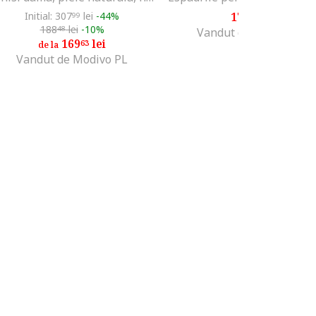
Initial: 307
lei
-44%
176
lei
99
99
188
lei
-10%
48
Vandut de Modivo PL
169
lei
63
de la
Vandut de Modivo PL