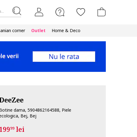
...
nian corner
Outlet
Home & Deco
DeeZee
Botine dama, 5904862164588, Piele
ecologica, Bej, Bej
199
lei
99