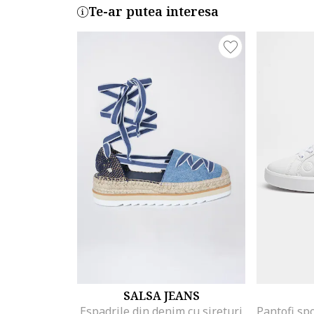
Te-ar putea interesa
SALSA JEANS
Espadrile din denim cu sireturi