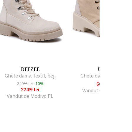
DEEZEE
UNISA
Ghete dama, textil, bej,
Ghete dama Textil, Bej
249
lei
-10%
607
lei
99
99
224
lei
99
Vandut de Modivo PL
Vandut de Modivo PL