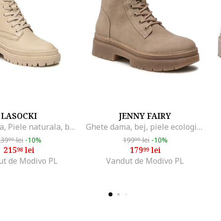
LASOCKI
JENNY FAIRY
Ghete dama, Piele naturala, bej, Bej
Ghete dama, bej, piele ecologica, cu sireturi,
239
lei
-10%
199
lei
-10%
99
99
215
lei
179
lei
98
99
ut de Modivo PL
Vandut de Modivo PL