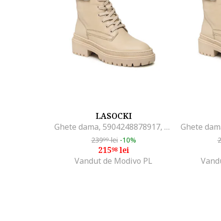
LASOCKI
Ghete dama, 5904248878917, Bej, Piele naturala,
239
lei
-10%
99
215
lei
98
Vandut de Modivo PL
Vand