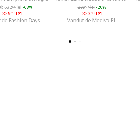
al: 632
lei
-63%
279
lei
-20%
44
99
229
lei
223
lei
99
98
 de Fashion Days
Vandut de Modivo PL