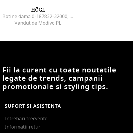
HÖGL
Botine dama 0-187832-32000, Hogl, Piele naturala, Albastru, Albastru
Vandut de Modivo PL
Fii la curent cu toate noutatile
legate de trends, campanii
promotionale si styling tips.
SUPORT SI ASISTENTA
Intrebari frecvente
Informatii retur