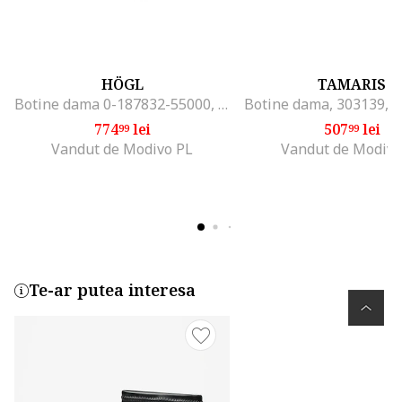
HÖGL
TAMARIS
Botine dama 0-187832-55000, Hogl, Piele naturala, Maro, Maro
774
lei
507
lei
99
99
Vandut de Modivo PL
Vandut de Modivo
Te-ar putea interesa