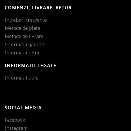
COMENZI, LIVRARE, RETUR
Intrebari frecvente
Metode de plata
Metode de livrare
Informatii garantii
Informatii retur
INFORMATII LEGALE
Mareste dimensiunea
Informatii utile
Micsoreaza dimensiu
Mareste spatierea tex
SOCIAL MEDIA
Micsoreaza spatierea
Facebook
Mareste inaltimea ra
Instagram