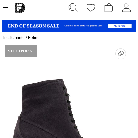
Incaltaminte
/
Botine
STOC EPUIZAT