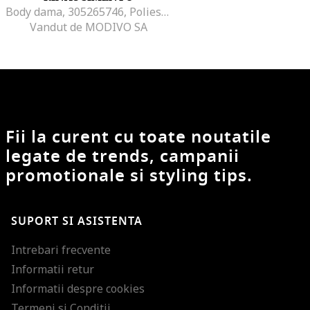
Body dama, 305265746, Poliester, Alb, Alb
Vandut de MODIVO SA
Fii la curent cu toate noutatile
legate de trends, campanii
promotionale si styling tips.
SUPORT SI ASISTENTA
Intrebari frecvente
Informatii retur
Informatii despre cookies
Termeni si Conditii