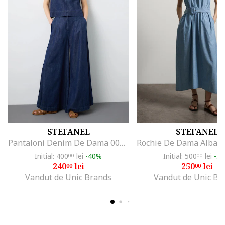
STEFANEL
STEFANEL
Pantaloni Denim De Dama 003570227
Initial: 400
lei
-40%
Initial: 500
lei
-5
00
00
240
lei
250
lei
00
00
Vandut de Unic Brands
Vandut de Unic Br