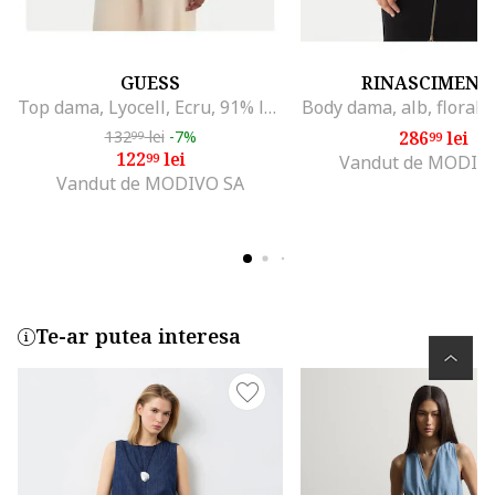
GUESS
RINASCIMENT
Top dama, Lyocell, Ecru, 91% lyocell, 9% elastan
Body dama, alb, floral, 
132
lei
-7%
286
lei
99
99
122
lei
99
Vandut de MODIV
Vandut de MODIVO SA
Te-ar putea interesa