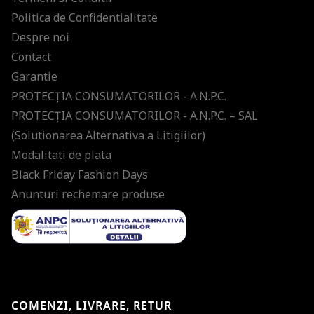
Politica de Confidentialitate
Despre noi
Contact
Garantie
PROTECŢIA CONSUMATORILOR - A.N.P.C.
PROTECŢIA CONSUMATORILOR - A.N.P.C. – SAL
(Solutionarea Alternativa a Litigiilor)
Modalitati de plata
Black Friday Fashion Days
Anunturi rechemare produse
COMENZI, LIVRARE, RETUR