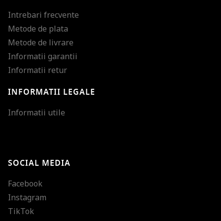
Intrebari frecvente
Metode de plata
Metode de livrare
Informatii garantii
Informatii retur
INFORMATII LEGALE
Mareste dimensiunea
Informatii utile
Micsoreaza dimensiu
Mareste spatierea tex
SOCIAL MEDIA
Micsoreaza spatierea
Facebook
Mareste inaltimea ra
Instagram
Micsoreaza inaltimea
TikTok