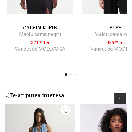
CALVIN KLEIN
ELEH
Maoiu dama negru
Maiou dama neg
321
lei
455
lei
99
99
Vandut de MODIVO SA
Vandut de MODIV
Te-ar putea interesa