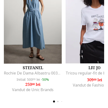
STEFANEL
LIU JO
Rochie De Dama Albastru 003570963
Initial: 500
lei
-50%
309
lei
00
00
250
lei
00
Vandut de Fashion
Vandut de Unic Brands