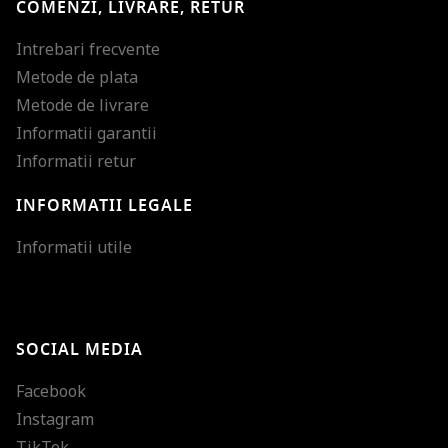
COMENZI, LIVRARE, RETUR
Intrebari frecvente
Metode de plata
Metode de livrare
Informatii garantii
Informatii retur
INFORMATII LEGALE
Mareste dimensiunea
Informatii utile
Micsoreaza dimensiu
Mareste spatierea tex
SOCIAL MEDIA
Micsoreaza spatierea
Facebook
Mareste inaltimea ra
Instagram
Micsoreaza inaltimea
TikTok