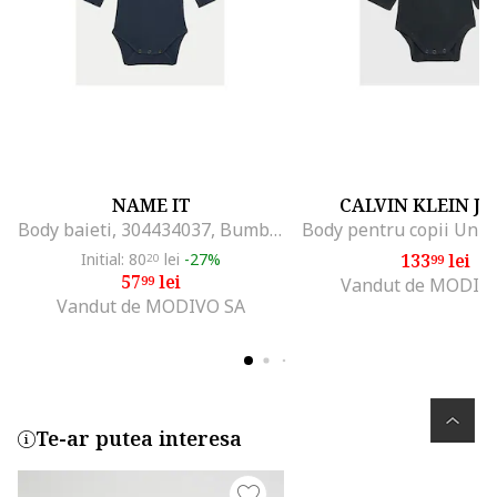
NAME IT
CALVIN KLEIN J
Body baieti, 304434037, Bumbac organic/Modal, Albastru, Albastru
Initial: 80
lei
-27%
133
lei
20
99
57
lei
99
Vandut de MODIV
Vandut de MODIVO SA
Te-ar putea interesa