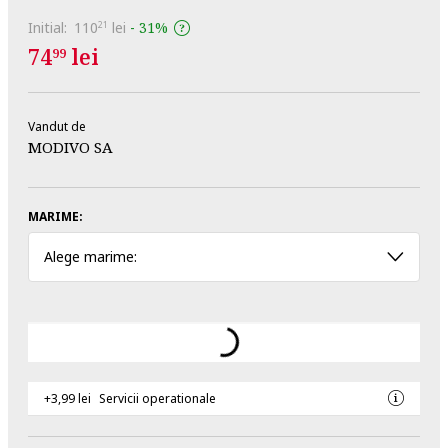
Initial:
110
lei
-
31%
21
74
lei
99
Vandut de
MODIVO SA
MARIME:
Alege marime:
+3,99 lei
Servicii operationale