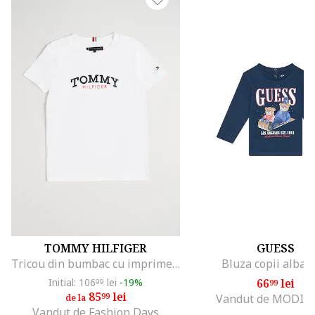
TOMMY HILFIGER
GUESS
Tricou din bumbac cu imprimeu logo, Alb
Bluza copii albast
Initial: 106
lei
-19%
66
lei
99
99
85
lei
99
Vandut de MODIV
de la
Vandut de Fashion Days