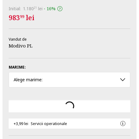
Initial:
1.180
lei
-
16%
21
983
lei
99
Vandut de
Modivo PL
MARIME:
Alege marime:
+3,99 lei
Servicii operationale