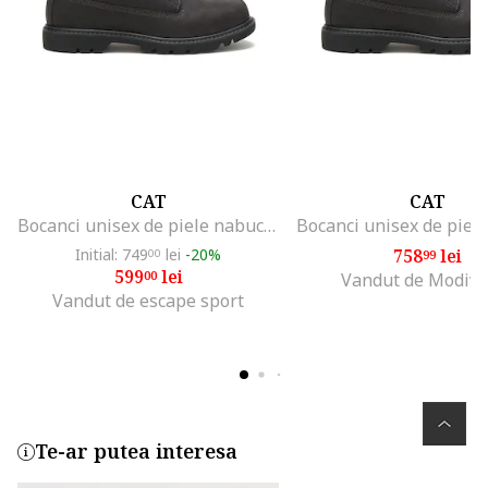
CAT
CAT
Bocanci unisex de piele nabuc, Negru
Initial: 749
lei
-20%
758
lei
00
99
599
lei
00
Vandut de Modivo
Vandut de escape sport
Te-ar putea interesa