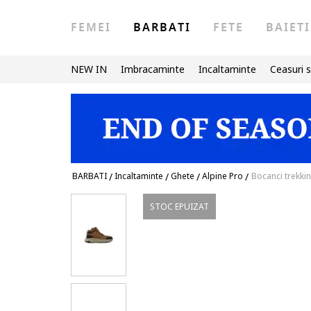
FEMEI
BARBATI
FETE
BAIETI
NEW IN
Imbracaminte
Incaltaminte
Ceasuri s
BARBATI
/
Incaltaminte
/
Ghete
/
Alpine Pro
/
Bocanci trekki
STOC EPUIZAT