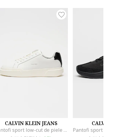
CALVIN KLEIN JEANS
CALVIN KLEIN
Pantofi sport low-cut de piele cu logo, Negru/Alb optic