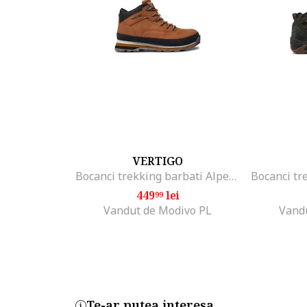
VERTIGO
Bocanci trekking barbati Alpes, 304392184, Piele naturala, Maro, Maro
449
lei
99
Vandut de Modivo PL
Vand
Te-ar putea interesa