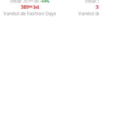
Initial: 707
lei
-44%
Initial: 534
lei
-27%
99
99
389
lei
389
lei
99
99
Vandut de Fashion Days
Vandut de Fashion Days