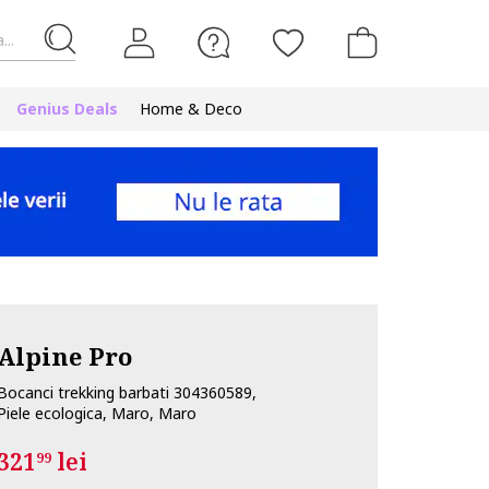
...
Genius Deals
Home & Deco
Alpine Pro
Bocanci trekking barbati 304360589,
Piele ecologica, Maro, Maro
321
lei
99