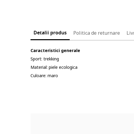
Detalii produs
Politica de returnare
Liv
Caracteristici generale
Sport: trekking
Material: piele ecologica
Culoare: maro
Cod produs:
5604543-9_232903