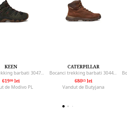
KEEN
CATERPILLAR
Bocanci trekking barbati 304757822, Piele naturala, Verde, Verde
Bocanci trekking barbati 304444586, Piele naturala, Maro, Maro
619
lei
680
lei
99
53
ut de Modivo PL
Vandut de Butyjana