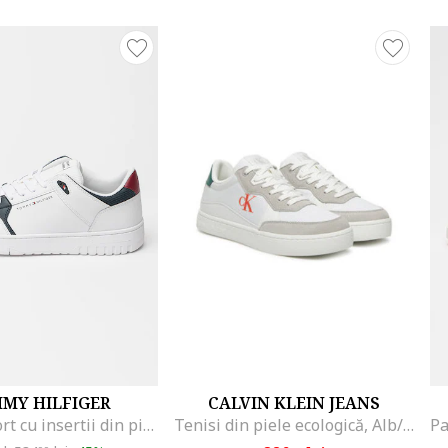
MY HILFIGER
CALVIN KLEIN JEANS
Pantofi sport cu insertii din piele Core Lite, Negru/Alb optic
Tenisi din piele ecologică, Alb/Gri