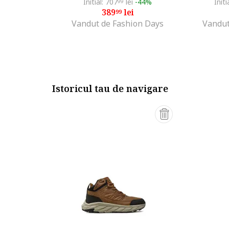
Initial: 707
lei
-44%
Initi
99
389
lei
99
Vandut de Fashion Days
Vandut
Istoricul tau de navigare