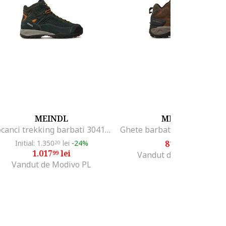
MEINDL
MERRELL
Bocanci trekking barbati 304144950, Sintetic, Multicolor, Multicolor
Initial: 1.350
lei
-24%
818
lei
20
00
1.017
lei
99
Vandut de ADI SPORTS
Vandut de Modivo PL