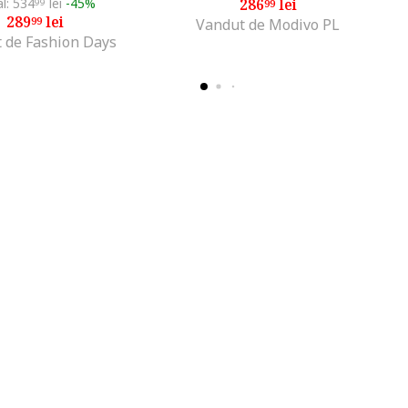
al: 534
lei
-45%
286
lei
99
99
289
lei
99
Vandut de Modivo PL
 de Fashion Days