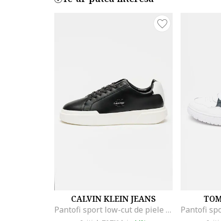
CALVIN KLEIN JEANS
TOM
Pantofi sport low-cut de piele cu logo, Alb/Negru