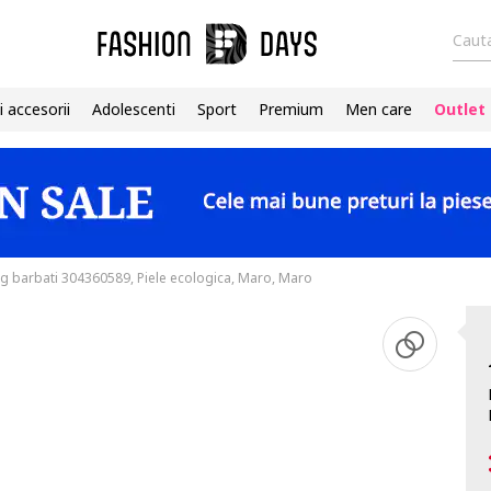
Cauta
i accesorii
Adolescenti
Sport
Premium
Men care
Outlet
ng barbati 304360589, Piele ecologica, Maro, Maro