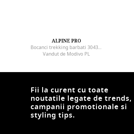
ALPINE PRO
Bocanci trekking barbati 304360589, Piele ecologica, Maro, Maro
Vandut de Modivo PL
Fii la curent cu toate
noutatile legate de trends,
campanii promotionale si
styling tips.