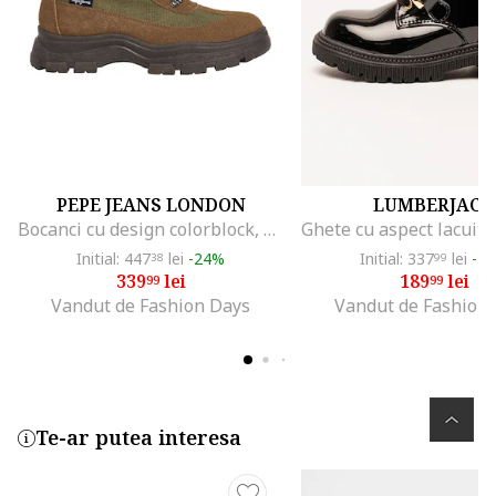
PEPE JEANS LONDON
LUMBERJACK
Bocanci cu design colorblock, Verde masliniu/Caramel/Bleumarin
Initial: 447
lei
-24%
Initial: 337
lei
-4
38
99
339
lei
189
lei
99
99
Vandut de Fashion Days
Vandut de Fashion
Te-ar putea interesa