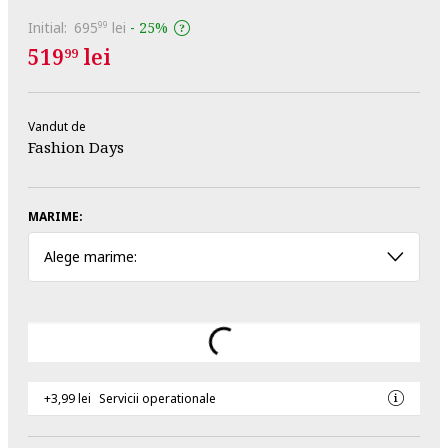
Initial:
695
lei
-
25%
99
519
lei
99
Vandut de
Fashion Days
MARIME:
Alege marime:
+3,99 lei
Servicii operationale