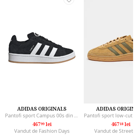
ADIDAS ORIGINALS
ADIDAS ORIGIN
Pantofi sport Campus 00s din piele intoarsa cu garnituri sintetice, Negru/Alb optic
467
lei
467
lei
99
18
Vandut de Fashion Days
Vandut de Street-s