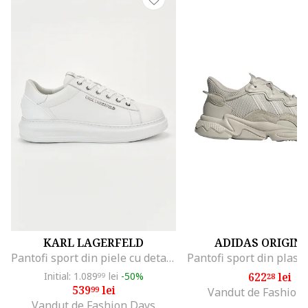
KARL LAGERFELD
ADIDAS ORIGIN
Pantofi sport din piele cu detalii logo, Alb optic
Initial: 1.089
lei
-50%
622
lei
99
28
539
lei
99
Vandut de Fashion
Vandut de Fashion Days