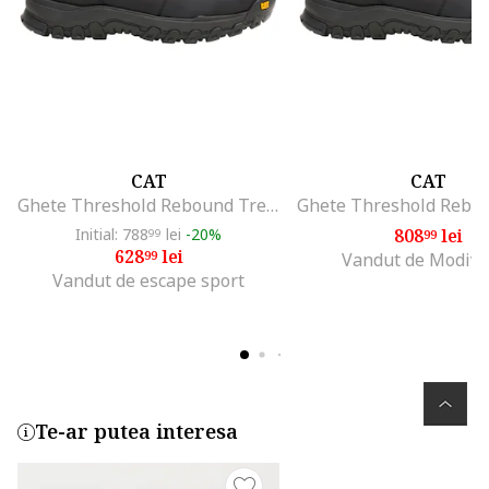
CAT
CAT
Ghete Threshold Rebound Trek 52209
Initial: 788
lei
-20%
808
lei
99
99
628
lei
99
Vandut de Modivo
Vandut de escape sport
Te-ar putea interesa