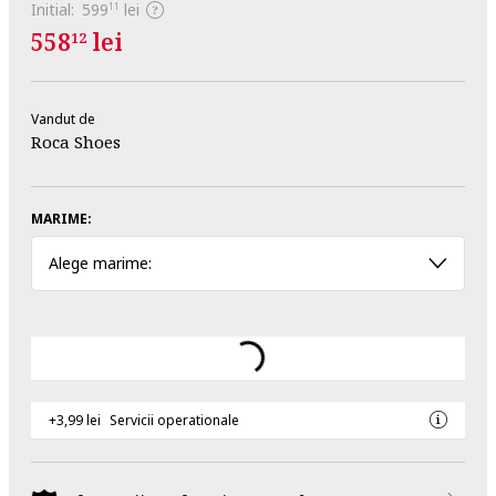
Initial:
599
lei
11
558
lei
12
Vandut de
Roca Shoes
MARIME:
Alege marime:
+3,99 lei
Servicii operationale