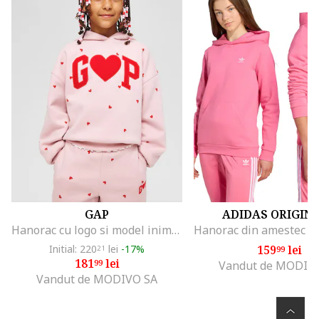
GAP
ADIDAS ORIGIN
Hanorac cu logo si model inima, Rosu/Roz pal
Initial: 220
lei
-17%
159
lei
21
99
181
lei
99
Vandut de MODIV
Vandut de MODIVO SA