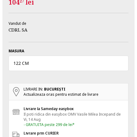
104
lei
27
Vandut de
CDRL SA
MASURA
122 CM
LIVRARE IN:
BUCUREŞTI
Actualizeaza oras pentru estimat de livrare
Livrare la Sameday easybox
Il poti ridica din easybox OMV Vasile Milea
Incepand de
Vi, 14 Aug
- GRATUITA peste 299 de lei*
Livrare prin CURIER