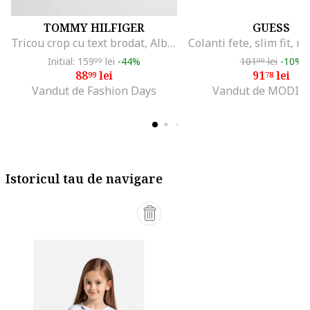
TOMMY HILFIGER
GUESS
Tricou crop cu text brodat, Albastru ultramarin/Alb optic
Initial: 159
lei
-44%
101
lei
-10%
99
99
88
lei
91
lei
99
78
Vandut de Fashion Days
Vandut de MODIV
Istoricul tau de navigare