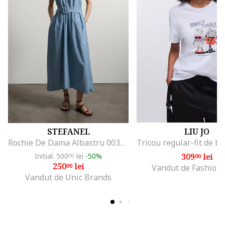
STEFANEL
LIU JO
Rochie De Dama Albastru 003570963
Initial: 500
lei
-50%
309
lei
00
00
250
lei
00
Vandut de Fashion
Vandut de Unic Brands