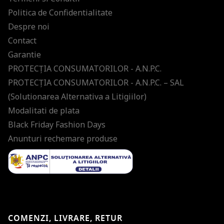
Politica de Confidentialitate
Despre noi
Contact
Garantie
PROTECŢIA CONSUMATORILOR - A.N.P.C.
PROTECŢIA CONSUMATORILOR - A.N.P.C. – SAL
(Solutionarea Alternativa a Litigiilor)
Modalitati de plata
Black Friday Fashion Days
Anunturi rechemare produse
COMENZI, LIVRARE, RETUR