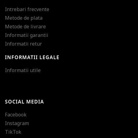
Intrebari frecvente
Metode de plata
Metode de livrare
Informatii garantii
Informatii retur
INFORMATII LEGALE
Mareste dimensiunea
Informatii utile
Micsoreaza dimensiu
Mareste spatierea tex
SOCIAL MEDIA
Micsoreaza spatierea
Facebook
Mareste inaltimea ra
Instagram
Micsoreaza inaltimea
TikTok