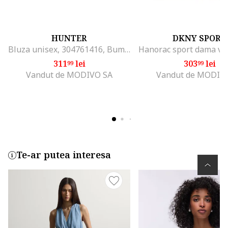
HUNTER
DKNY SPORT
Bluza unisex, 304761416, Bumbac, Bej, Bej
311
lei
303
lei
99
99
Vandut de MODIVO SA
Vandut de MODIV
Te-ar putea interesa