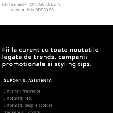
Bluza unisex, 304683633, Bumbac, L INTL, Gri
Vandut de MODIVO SA
Fii la curent cu toate noutatile
legate de trends, campanii
promotionale si styling tips.
SUPORT SI ASISTENTA
Intrebari frecvente
Informatii retur
Informatii despre cookies
Termeni si Conditii