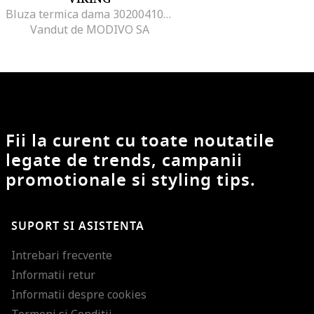
Bluza termica dama 302004102, Poliamida/Poliester, Alb
Vandut de MODIVO SA
Fii la curent cu toate noutatile
legate de trends, campanii
promotionale si styling tips.
SUPORT SI ASISTENTA
Intrebari frecvente
Informatii retur
Informatii despre cookies