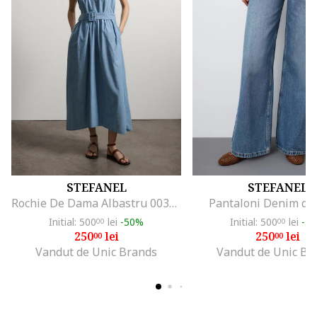
STEFANEL
STEFANEL
Rochie De Dama Albastru 003570963
Pantaloni Denim de
Initial: 500
lei
-50%
Initial: 500
lei
-5
00
00
250
lei
250
lei
00
00
Vandut de Unic Brands
Vandut de Unic Br