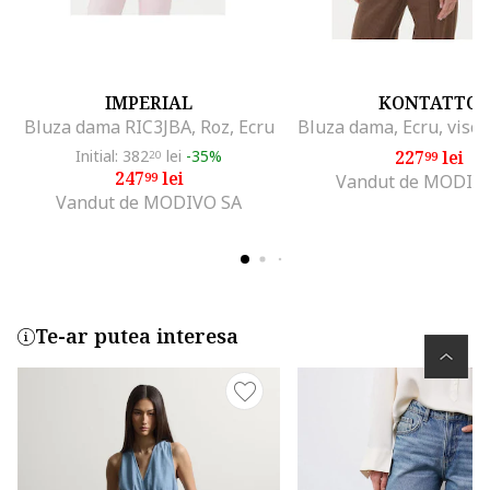
IMPERIAL
KONTATTO
Bluza dama RIC3JBA, Roz, Ecru
Initial: 382
lei
-35%
227
lei
20
99
247
lei
99
Vandut de MODIV
Vandut de MODIVO SA
Te-ar putea interesa