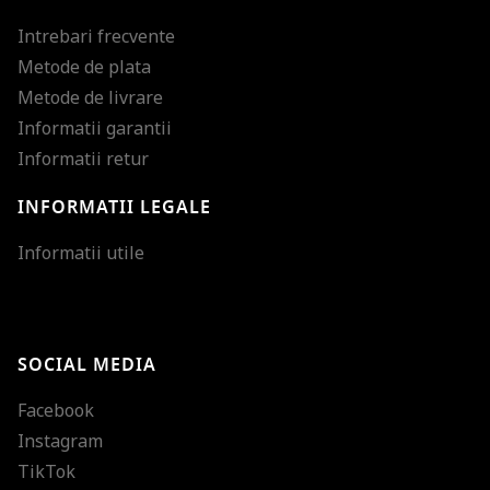
Intrebari frecvente
Metode de plata
Metode de livrare
Informatii garantii
Informatii retur
INFORMATII LEGALE
Mareste dimensiunea
Informatii utile
Micsoreaza dimensiu
Mareste spatierea tex
SOCIAL MEDIA
Micsoreaza spatierea
Facebook
Mareste inaltimea ra
Instagram
Micsoreaza inaltimea
TikTok