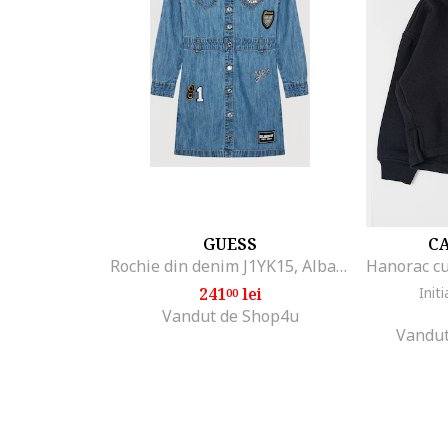
GUESS
CA
Rochie din denim J1YK15, Albastru
241
lei
Initi
00
Vandut de Shop4u
Vandut