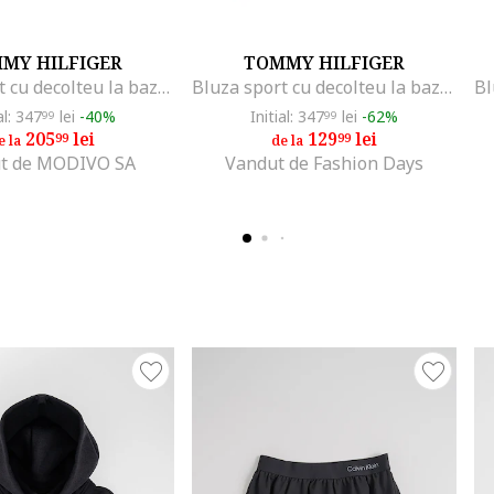
MY HILFIGER
TOMMY HILFIGER
Bluza sport cu decolteu la baza gatului, cu logo, Alb/Negru
Bluza sport cu decolteu la baza gatului, cu logo, Alb/Negru
al: 347
lei
-40%
Initial: 347
lei
-62%
99
99
205
lei
129
lei
99
99
e la
de la
t de MODIVO SA
Vandut de Fashion Days