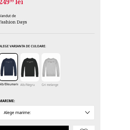
249
lei
99
Vandut de
Fashion Days
ALEGE VARIANTA DE CULOARE:
Alb/Bleumarin
Alb/Negru
Gri melange
MARIME:
Alege marime: