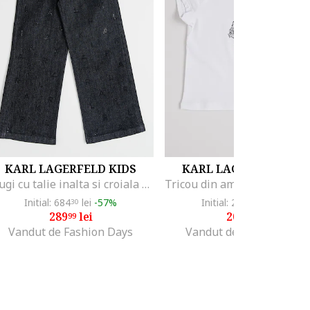
KARL LAGERFELD KIDS
KARL LAGERFELD KID
Blugi cu talie inalta si croiala ampla, Negru stins
Initial: 684
lei
-57%
Initial: 290
lei
-27%
30
99
289
lei
209
lei
99
99
Vandut de Fashion Days
Vandut de Fashion Days