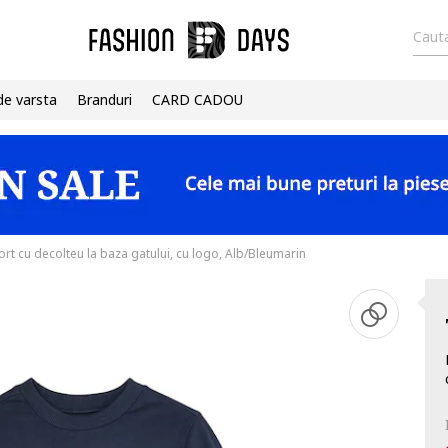
Cauta
de varsta
Branduri
CARD CADOU
rt cu decolteu la baza gatului, cu logo, Alb/Bleumarin