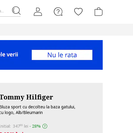
...
Tommy Hilfiger
Bluza sport cu decolteu la baza gatului,
cu logo, Alb/Bleumarin
Initial:
347
lei
-
28%
99