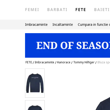
FEMEI
BARBATI
FETE
BAIETI
Imbracaminte
Incaltaminte
Cumpara in functie 
FETE
/
Imbracaminte
/
Hanorace
/
Tommy Hilfiger
/
Bluza spo