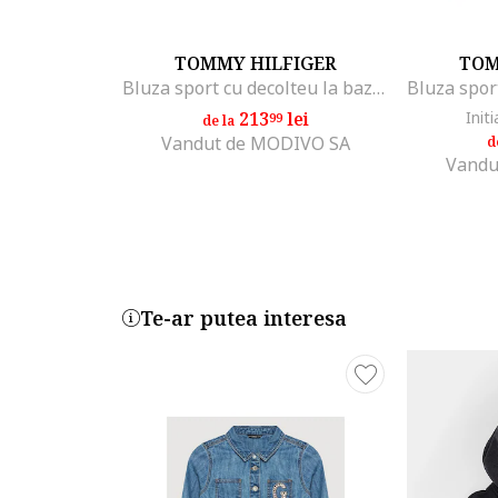
TOMMY HILFIGER
TOM
Bluza sport cu decolteu la baza gatului, cu logo, Alb/Bleumarin
213
lei
Initi
99
de la
Vandut de MODIVO SA
d
Vandu
Te-ar putea interesa