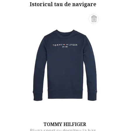
Istoricul tau de navigare
TOMMY HILFIGER
Bluza sport cu decolteu la baza gatului, cu logo, Alb/Bleumarin