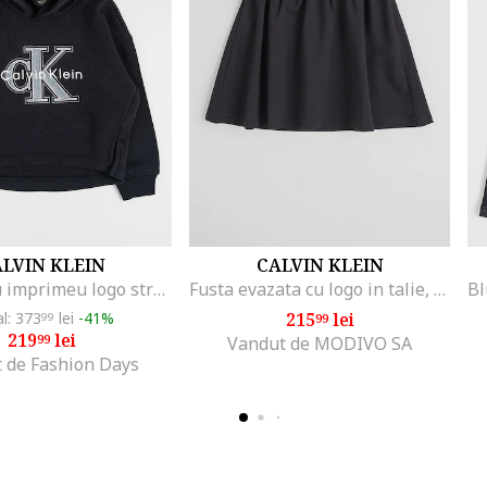
LVIN KLEIN
CALVIN KLEIN
Hanorac cu imprimeu logo stralucitor, Negru
Fusta evazata cu logo in talie, Negru
al: 373
lei
-41%
215
lei
99
99
219
lei
99
Vandut de MODIVO SA
 de Fashion Days