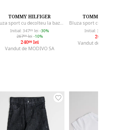
TOMMY HILFIGER
TOMMY HILFIGER
Bluza sport cu decolteu la baza gatului, cu logo, Gri melange
Initial: 347
lei
-30%
Initial: 347
lei
-39%
99
99
267
lei
-10%
209
lei
99
99
240
lei
99
Vandut de Fashion Days
Vandut de MODIVO SA