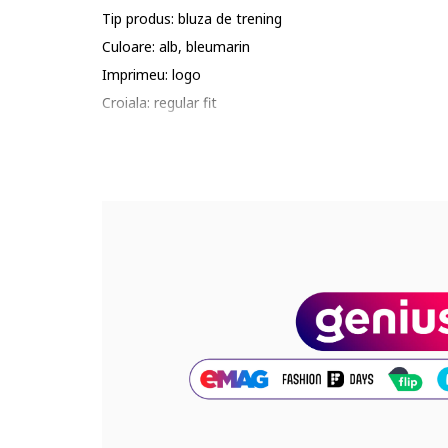
Tip produs: bluza de trening
Culoare: alb, bleumarin
Imprimeu: logo
Croiala: regular fit
Material: bumbac, bumbac organic
Lungime maneca: maneca lunga
Sistem inchidere: fara inchidere
Colectie: primavara - vara, toamna - iarna
Compozitie
Exterior: 50% bumbac organic, 50% bumbac
Cod produs:
KS0KS00212-C87