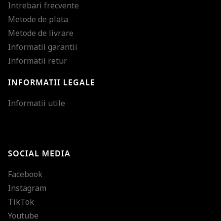
Intrebari frecvente
Metode de plata
Metode de livrare
Informatii garantii
Informatii retur
INFORMATII LEGALE
Mareste dimensiunea
Informatii utile
Micsoreaza dimensiu
Mareste spatierea tex
SOCIAL MEDIA
Micsoreaza spatierea
Facebook
Mareste inaltimea ra
Instagram
Micsoreaza inaltimea
TikTok
Inverseaza culorile
Youtube