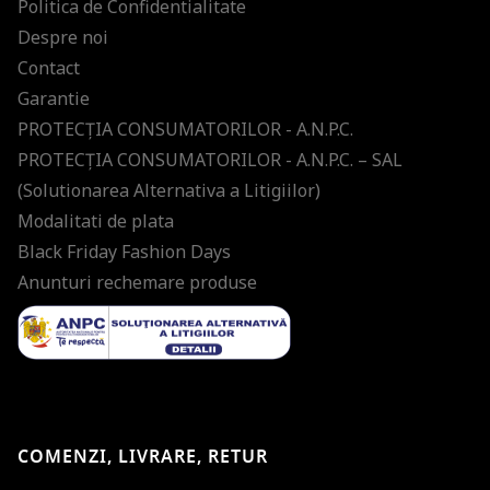
Politica de Confidentialitate
Despre noi
Contact
Garantie
PROTECŢIA CONSUMATORILOR - A.N.P.C.
PROTECŢIA CONSUMATORILOR - A.N.P.C. – SAL
(Solutionarea Alternativa a Litigiilor)
Modalitati de plata
Black Friday Fashion Days
Anunturi rechemare produse
COMENZI, LIVRARE, RETUR