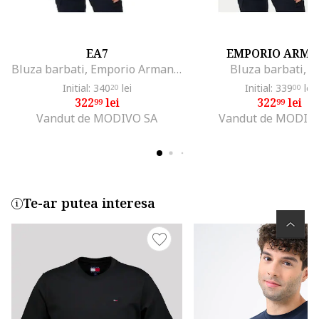
EA7
EMPORIO ARMA
Bluza barbati, Emporio Armani bumbac si elastan, alb
Bluza barbati, al
Initial: 340
lei
Initial: 339
lei
20
00
322
lei
322
lei
99
99
Vandut de MODIVO SA
Vandut de MODIV
Te-ar putea interesa