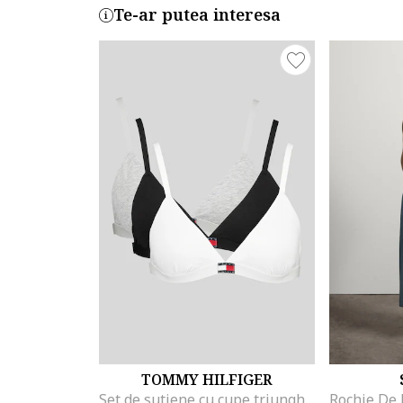
Te-ar putea interesa
TOMMY HILFIGER
Set de sutiene cu cupe triunghiulare si detaliu logo - 3 perechi, Alb/Negru/Gri melange