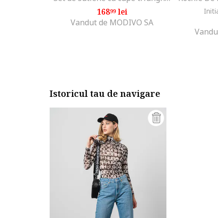
168
lei
Initi
99
Vandut de MODIVO SA
Vandu
Istoricul tau de navigare