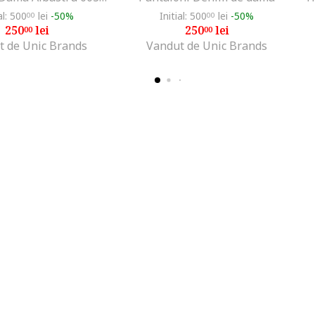
al: 500
lei
-50%
Initial: 500
lei
-50%
00
00
250
lei
250
lei
00
00
t de Unic Brands
Vandut de Unic Brands