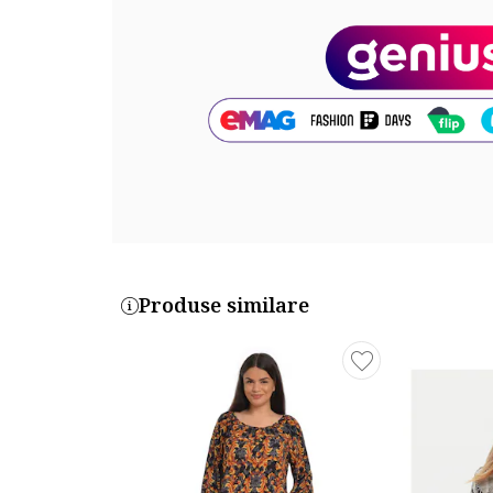
Exterior: 94% poliester, 6% elastan
Info model
Modelul poarta un produs de marimea S.
Marimi model: 178 cm inaltime, 82 cm bust, 62 cm ta
Cod produs:
50505290-979
Produse similare