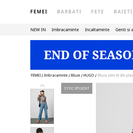
FEMEI
BARBATI
FETE
BAIETI
NEW IN
Imbracaminte
Incaltaminte
Genti si 
FEMEI
/
Imbracaminte
/
Bluze
/
HUGO
/
Bluza slim fit din p
STOC EPUIZAT