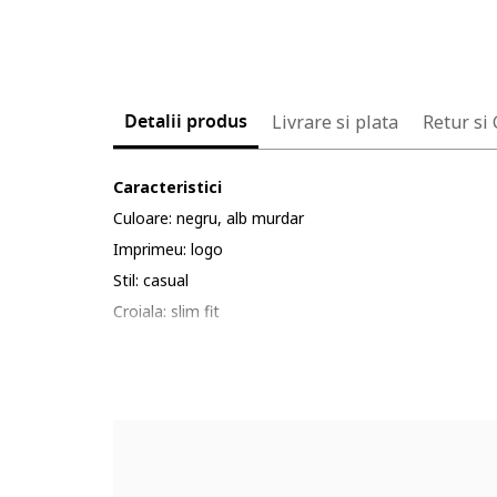
Detalii produs
Livrare si plata
Retur si
Caracteristici
Culoare: negru, alb murdar
Imprimeu: logo
Stil: casual
Croiala: slim fit
Sistem inchidere: fara inchidere
Material: plasa
Guler: inalt
Lungime maneca: maneca lunga
Compozitie