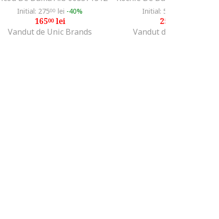
Initial: 275
lei
-40%
Initial: 500
lei
-50%
00
00
165
lei
250
lei
00
00
Vandut de Unic Brands
Vandut de Unic Brands