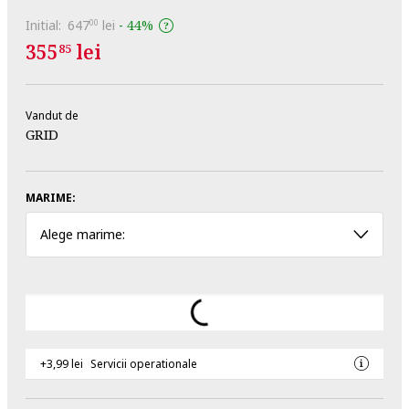
Initial:
647
lei
-
44%
00
355
lei
85
Vandut de
GRID
MARIME:
Alege marime:
+3,99 lei
Servicii operationale