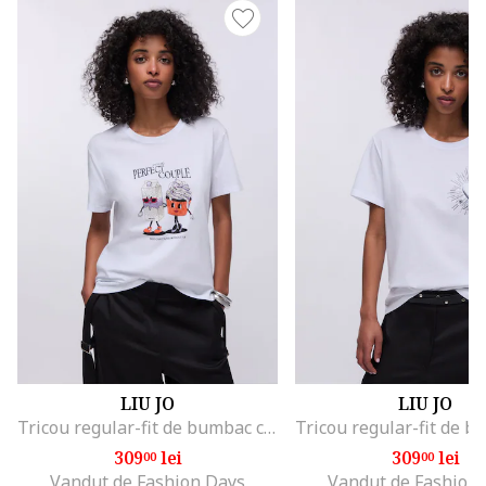
LIU JO
LIU JO
Tricou regular-fit de bumbac cu aplicatie din strasuri, Alb/Negru/Portocaliu mandarina
309
lei
309
lei
00
00
Vandut de Fashion Days
Vandut de Fashion