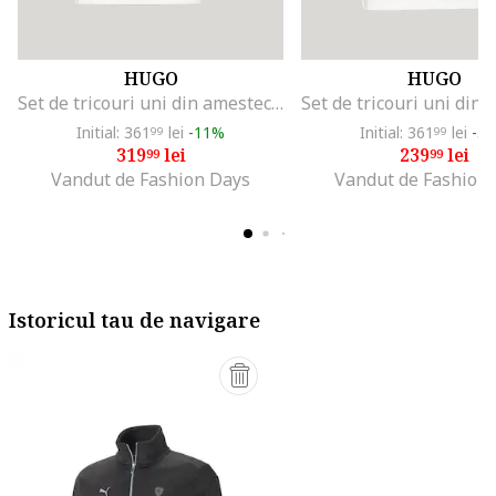
HUGO
HUGO
Set de tricouri uni din amestec de bumbac - 2 piese, Negru/Alb optic
Initial: 361
lei
-11%
Initial: 361
lei
-3
99
99
319
lei
239
lei
99
99
Vandut de Fashion Days
Vandut de Fashion
Istoricul tau de navigare