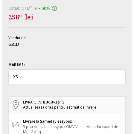
Initial:
516
lei
-
50%
00
258
lei
00
Vandut de
GRID
MARIME:
XS
LIVRARE IN:
BUCUREŞTI
Actualizeaza oras pentru estimat de livrare
Livrare la Sameday easybox
Il poti ridica din easybox OMV Vasile Milea
Incepand de
Mi, 12 Aug