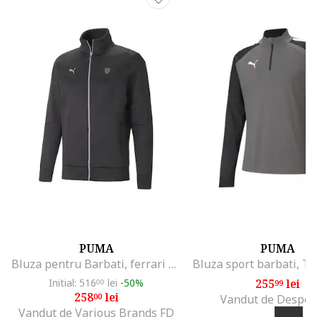
PUMA
PUMA
Bluza pentru Barbati, ferrari style mt7 jacket, 538333-01, Negru, Negru
Initial: 516
lei
-50%
255
lei
00
99
258
lei
00
Vandut de Despor
Vandut de Various Brands FD