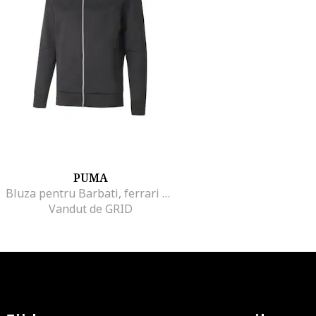
PUMA
Bluza pentru Barbati, ferrari style mt7 jacket, 538333-01, Negru, Negru
Vandut de GRID