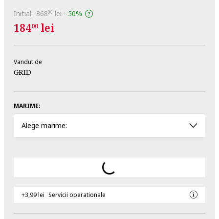
Initial:
368
lei
-
50%
00
184
lei
00
Vandut de
GRID
MARIME:
Alege marime:
+3,99 lei
Servicii operationale