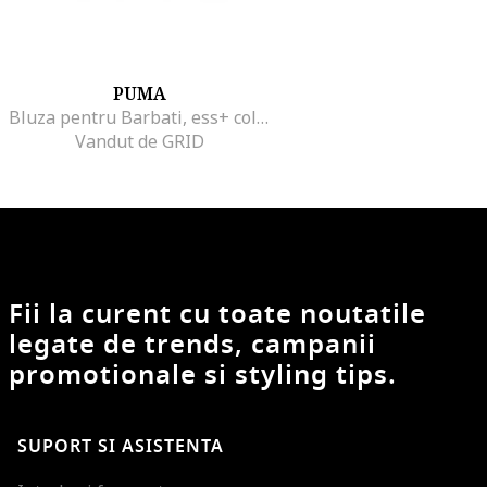
PUMA
Bluza pentru Barbati, ess+ colorblock full-zip hoodie tr, 676818-51, Negru, Negru
Vandut de GRID
Fii la curent cu toate noutatile
legate de trends, campanii
promotionale si styling tips.
SUPORT SI ASISTENTA