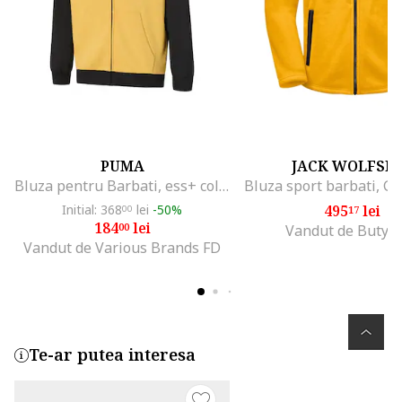
PUMA
JACK WOLFSK
Bluza pentru Barbati, ess+ colorblock full-zip hoodie tr, 676818-51, Negru, Negru
Initial: 368
lei
-50%
495
lei
00
17
184
lei
00
Vandut de Butyj
Vandut de Various Brands FD
Te-ar putea interesa