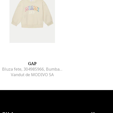
GAP
Bluza fete, 304985966, Bumbac/Poliester, 134 CM, Bej
Vandut de MODIVO SA