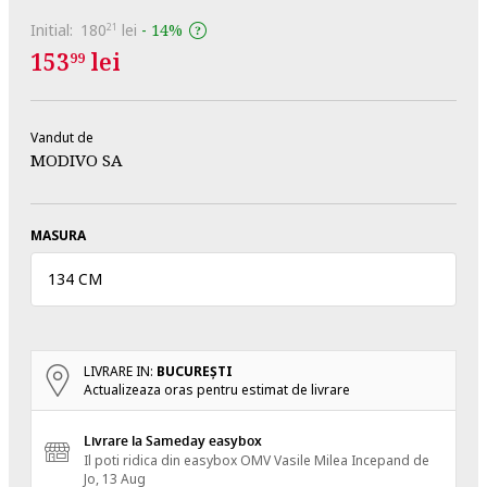
Initial:
180
lei
-
14%
21
153
lei
99
Vandut de
MODIVO SA
MASURA
134 CM
LIVRARE IN:
BUCUREŞTI
Actualizeaza oras pentru estimat de livrare
Livrare la Sameday easybox
Il poti ridica din easybox OMV Vasile Milea
Incepand de
Jo, 13 Aug