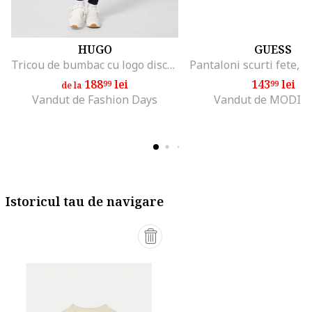
HUGO
GUESS
Tricou de bumbac cu logo discret, Rosu/Alb optic
188
lei
143
lei
99
99
de la
Vandut de Fashion Days
Vandut de MODIV
Istoricul tau de navigare