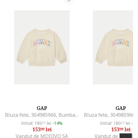
GAP
GAP
Bluza fete, 304985966, Bumbac/Poliester, 134 CM, Bej
Initial: 180
lei
-14%
Initial: 180
lei
-1
21
21
153
lei
153
lei
99
99
Vandut de MODIVO SA
Vandut de MODIV