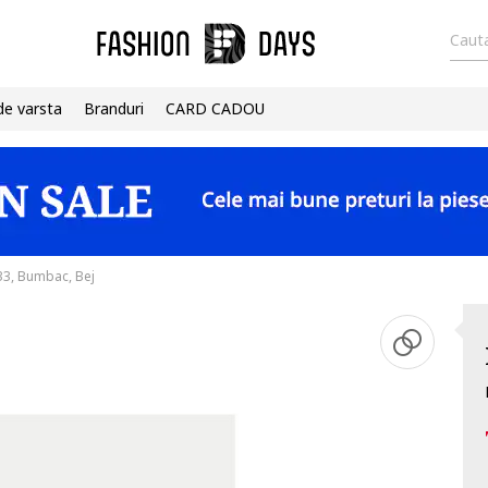
Cauta
de varsta
Branduri
CARD CADOU
33, Bumbac, Bej