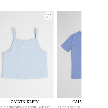
CALVIN KLEIN
CALVIN KLEIN
Top cu decolteu patrat, Albastru deschis