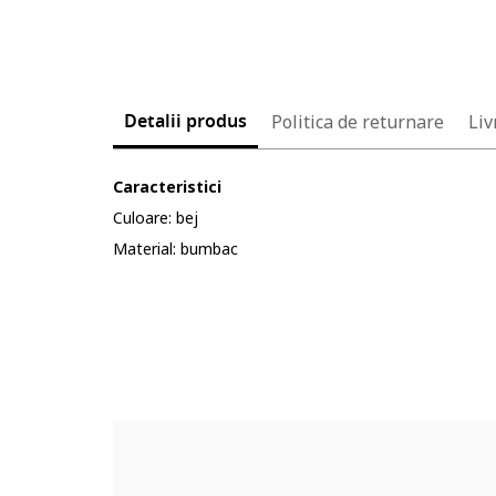
Detalii produs
Politica de returnare
Liv
Caracteristici
Culoare: bej
Material: bumbac
Cod produs:
5677706-8_232904