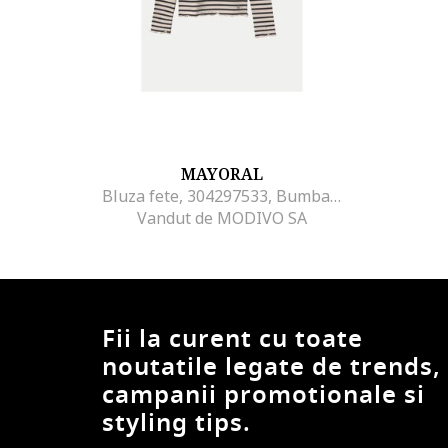
MAYORAL
Bluza fete, 304297533, Bumbac, Bej
Vandut de MODIVO SA
Fii la curent cu toate
noutatile legate de trends,
campanii promotionale si
styling tips.