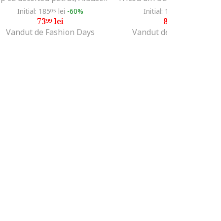
Initial: 185
lei
-60%
Initial: 106
lei
-19%
05
99
73
lei
85
lei
99
99
Vandut de Fashion Days
Vandut de Fashion Days