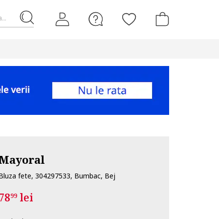
...
Mayoral
Bluza fete, 304297533, Bumbac, Bej
78
lei
99