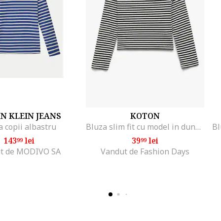
N KLEIN JEANS
KOTON
a copii albastru
Bluza slim fit cu model in dungi, Negru/Alb optic
143
lei
39
lei
99
99
t de MODIVO SA
Vandut de Fashion Days