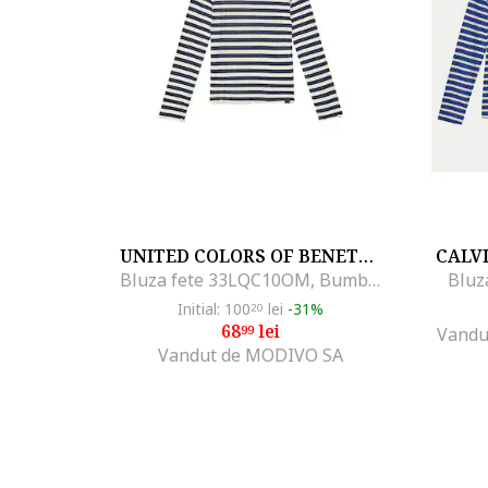
UNITED COLORS OF BENETTON
CALVI
Bluza fete 33LQC10OM, Bumbac/Poliester, Bleumarin, Bleumarin
Bluz
Initial: 100
lei
-31%
20
68
lei
99
Vandu
Vandut de MODIVO SA