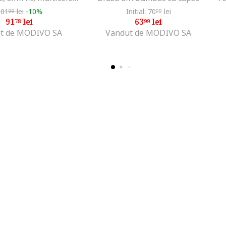
101
lei
-10%
Initial: 70
lei
99
99
91
lei
63
lei
78
99
t de MODIVO SA
Vandut de MODIVO SA