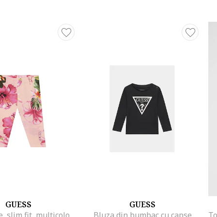
GUESS
GUESS
Colanti fete, slim fit, multicolor, bumbac
Bluza din bumbac cu capse