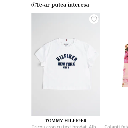
Te-ar putea interesa
TOMMY HILFIGER
Tricou crop cu text brodat, Albastru ultramarin/Alb optic