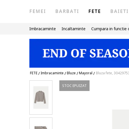
FEMEI
BARBATI
FETE
BAIETI
Imbracaminte
Incaltaminte
Cumpara in functie 
FETE
/
Imbracaminte
/
Bluze
/
Mayoral
/
Bluza fete, 3042975
STOC EPUIZAT