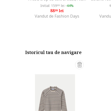
Initial: 159
lei
-44%
99
88
lei
99
Vandut de Fashion Days
Vandu
Istoricul tau de navigare