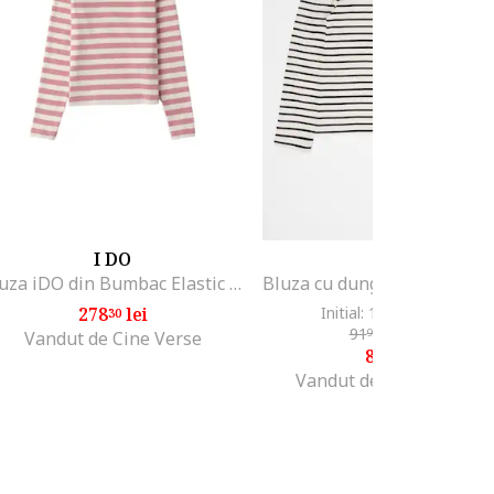
I DO
GAP
Bluza iDO din Bumbac Elastic Raiat cu Imprimeu in Dungi
278
lei
Initial: 168
lei
-52%
30
78
91
lei
-11%
99
Vandut de Cine Verse
80
lei
99
Vandut de Fashion Days