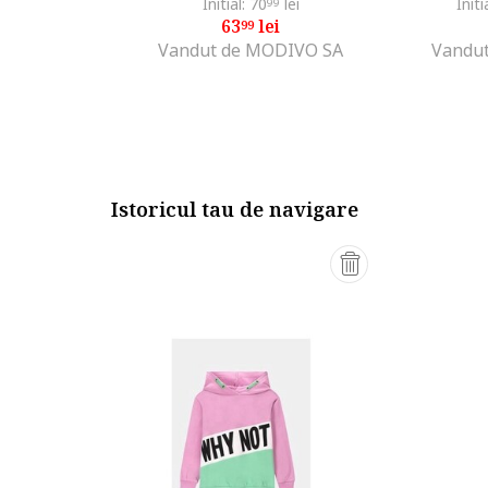
Initial: 70
lei
Initi
99
63
lei
99
Vandut de MODIVO SA
Vandut
Istoricul tau de navigare