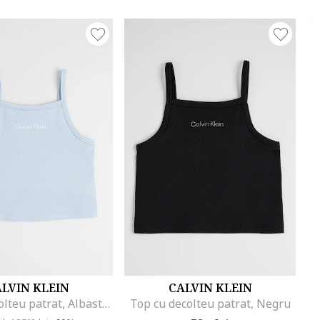
LVIN KLEIN
CALVIN KLEIN
Top cu decolteu patrat, Albastru deschis
Top cu decolteu patrat, Negru