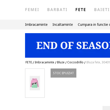
FEMEI
BARBATI
FETE
BAIETI
Imbracaminte
Incaltaminte
Cumpara in functie 
FETE
/
Imbracaminte
/
Bluze
/
Coccodrillo
/
Bluza fete, 304
STOC EPUIZAT