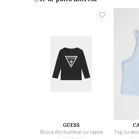
GUESS
CA
Bluza din bumbac cu capse