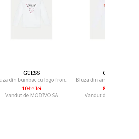
GUESS
GUESS
Bluza din bumbac cu logo frontal
Bluza din amestec din bum
104
lei
88
lei
99
99
Vandut de MODIVO SA
Vandut de MODIVO SA