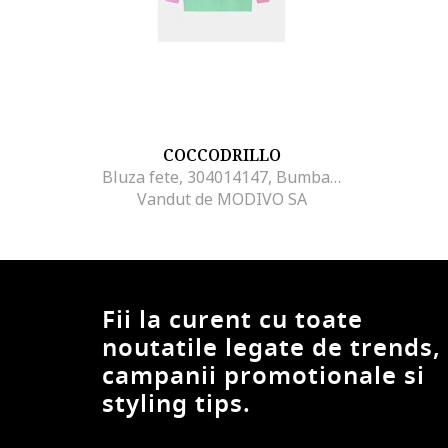
COCCODRILLO
Bluza fete, 304014147, Bumbac, 128 CM, Roz
Vandut de MODIVO SA
Fii la curent cu toate
noutatile legate de trends,
campanii promotionale si
styling tips.