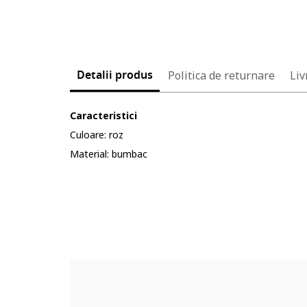
Detalii produs
Politica de returnare
Liv
Caracteristici
Culoare: roz
Material: bumbac
Cod produs:
90479262-7_232904
Part number key:
D622W23BM