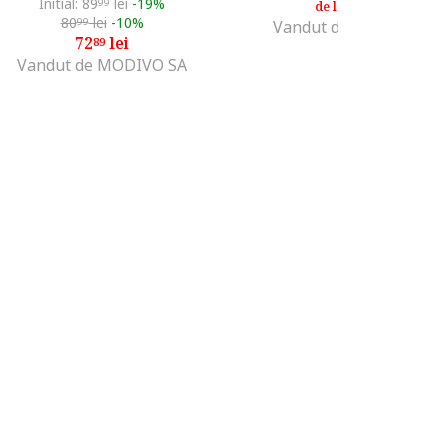
Initial: 89
lei
-19%
73
lei
99
99
de la
80
lei
-10%
99
Vandut de MODIVO SA
72
lei
89
Vandut de MODIVO SA