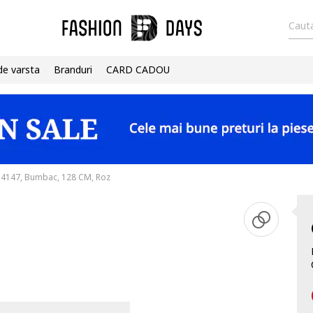
Cauta
de varsta
Branduri
CARD CADOU
014147, Bumbac, 128 CM, Roz