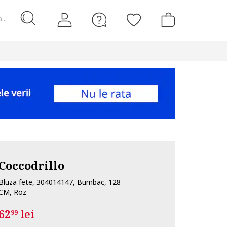
...
Coccodrillo
Bluza fete, 304014147, Bumbac, 128
CM, Roz
62
lei
99