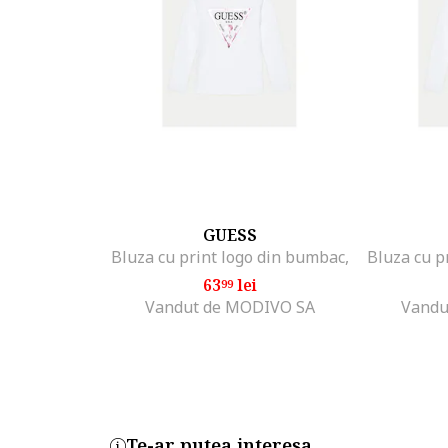
GUESS
Bluza cu print logo din bumbac,
Bluza cu p
63
lei
99
Vandut de MODIVO SA
Vandu
Te-ar putea interesa