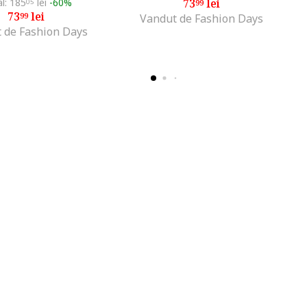
al: 185
lei
-60%
73
lei
05
99
73
lei
99
Vandut de Fashion Days
 de Fashion Days