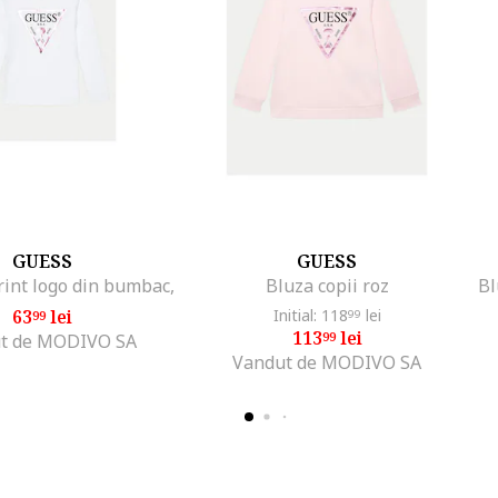
GUESS
GUESS
rint logo din bumbac,
Bluza copii roz
63
lei
Initial: 118
lei
99
99
113
lei
99
t de MODIVO SA
Vandut de MODIVO SA