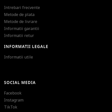
Intrebari frecvente
Metode de plata
Metode de livrare
Informatii garantii
Informatii retur
INFORMATII LEGALE
Mareste dimensiunea
Informatii utile
Micsoreaza dimensiu
Mareste spatierea tex
SOCIAL MEDIA
Micsoreaza spatierea
Facebook
Mareste inaltimea ra
Instagram
Micsoreaza inaltimea
TikTok