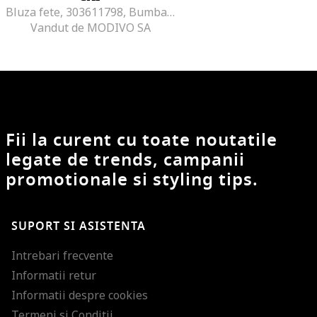
Bluza fete, 303611798, Bumbac organic, Roz, Roz
Vandut de MODIVO SA
Fii la curent cu toate noutatile
legate de trends, campanii
promotionale si styling tips.
SUPORT SI ASISTENTA
Intrebari frecvente
Informatii retur
Informatii despre cookies
Termeni si Conditii