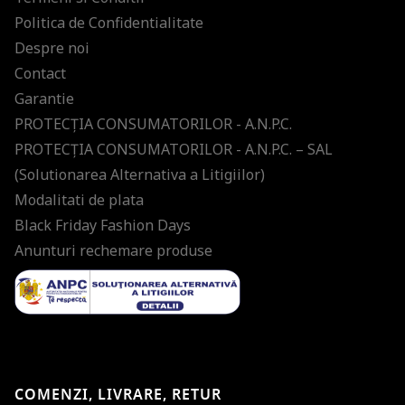
Politica de Confidentialitate
Despre noi
Contact
Garantie
PROTECŢIA CONSUMATORILOR - A.N.P.C.
PROTECŢIA CONSUMATORILOR - A.N.P.C. – SAL
(Solutionarea Alternativa a Litigiilor)
Modalitati de plata
Black Friday Fashion Days
Anunturi rechemare produse
COMENZI, LIVRARE, RETUR