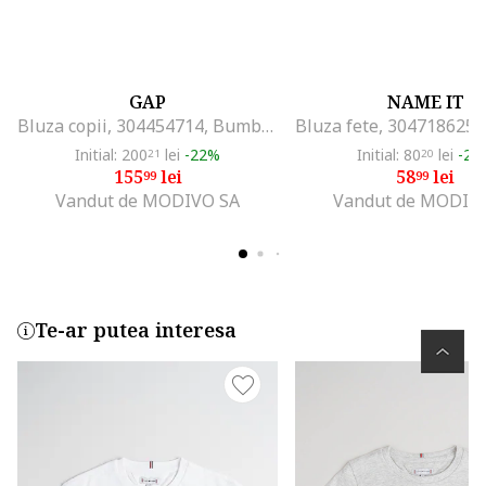
GAP
NAME IT
Bluza copii, 304454714, Bumbac/Poliester, Negru, Negru
Initial: 200
lei
-22%
Initial: 80
lei
-26
21
20
155
lei
58
lei
99
99
Vandut de MODIVO SA
Vandut de MODIV
Te-ar putea interesa