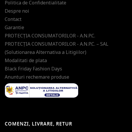
Politica de Confidentialitate
Despre noi
Contact
Garantie
PROTECŢIA CONSUMATORILOR - A.N.P.C.
PROTECŢIA CONSUMATORILOR - A.N.P.C. – SAL
(Solutionarea Alternativa a Litigiilor)
Modalitati de plata
Black Friday Fashion Days
Anunturi rechemare produse
COMENZI, LIVRARE, RETUR