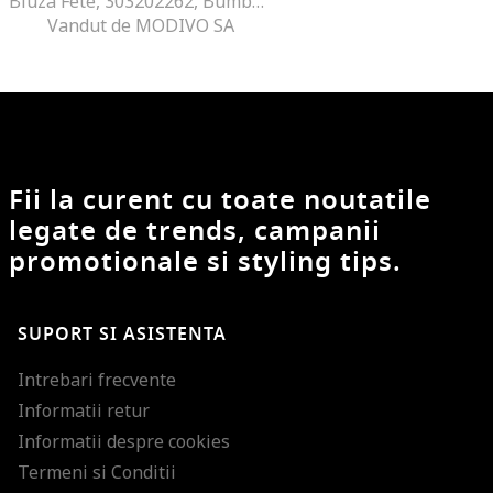
Bluza Fete, 303202262, Bumbac, Verde
Vandut de MODIVO SA
Fii la curent cu toate noutatile
legate de trends, campanii
promotionale si styling tips.
SUPORT SI ASISTENTA
Intrebari frecvente
Informatii retur
Informatii despre cookies
Termeni si Conditii