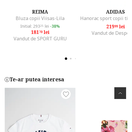
REIMA
ADIDAS
Bluza copii Viisas-Lila
Initial: 293
lei
-38%
219
lei
25
99
181
lei
70
Vandut de Despor
Vandut de SPORT GURU
Te-ar putea interesa