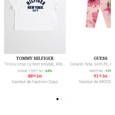
TOMMY HILFIGER
GUESS
Tricou crop cu text brodat, Albastru ultramarin/Alb optic
Initial: 159
lei
-44%
101
lei
-10%
99
99
88
lei
91
lei
99
78
Vandut de Fashion Days
Vandut de MODIV