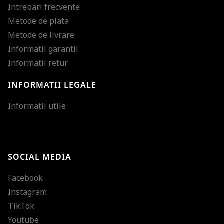
Intrebari frecvente
Metode de plata
Metode de livrare
Informatii garantii
Informatii retur
INFORMATII LEGALE
Mareste dimensiunea
Informatii utile
Micsoreaza dimensiu
Mareste spatierea tex
SOCIAL MEDIA
Micsoreaza spatierea
Facebook
Mareste inaltimea ra
Instagram
Micsoreaza inaltimea
TikTok
Inverseaza culorile
Youtube