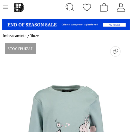
Imbracaminte
/
Bluze
STOC EPUIZAT