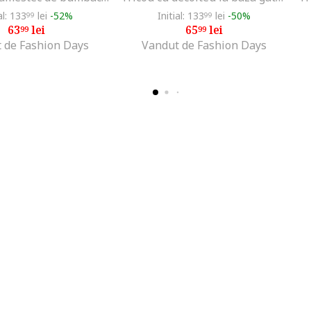
al: 133
lei
-52%
Initial: 133
lei
-50%
99
99
63
lei
65
lei
99
99
 de Fashion Days
Vandut de Fashion Days