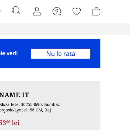
...
NAME IT
Bluza fete, 302554690, Bumbac
organic/Lyocell, 56 CM, Bej
53
lei
90