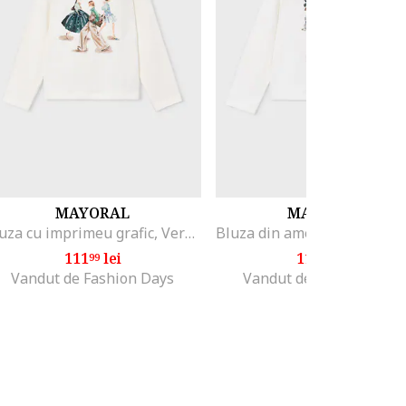
MAYORAL
MAYORAL
Bluza cu imprimeu grafic, Verde inchis/Alb murdar
111
lei
111
lei
99
99
Vandut de Fashion Days
Vandut de Fashion Days