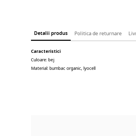
Detalii produs
Politica de returnare
Liv
Caracteristici
Culoare: bej
Material: bumbac organic, lyocell
Cod produs:
90478542-8_232904
Part number key:
DCP3W23BM