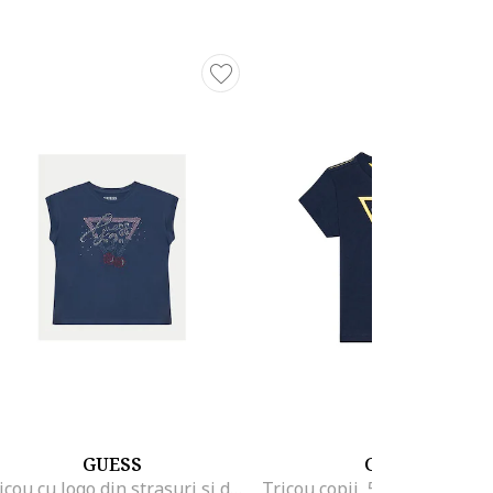
GUESS
GUESS
Tricou cu logo din strasuri si decolteu la baza gatului