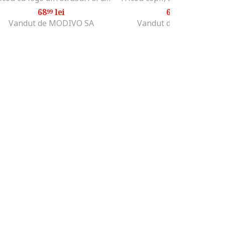
68
lei
69
lei
99
99
Vandut de MODIVO SA
Vandut de MODIVO SA