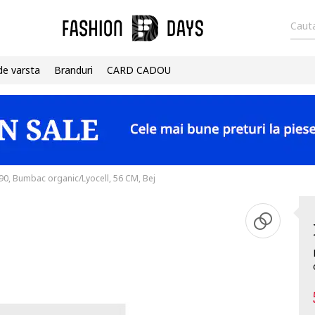
Cauta
de varsta
Branduri
CARD CADOU
90, Bumbac organic/Lyocell, 56 CM, Bej