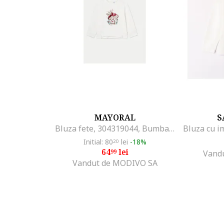
MAYORAL
S
Bluza fete, 304319044, Bumbac, Bej, Bej
Initial: 80
lei
-18%
20
64
lei
99
Vandu
Vandut de MODIVO SA