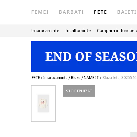
FEMEI
BARBATI
FETE
BAIETI
Imbracaminte
Incaltaminte
Cumpara in functie 
FETE
/
Imbracaminte
/
Bluze
/
NAME IT
/
Bluza fete, 3025546
STOC EPUIZAT