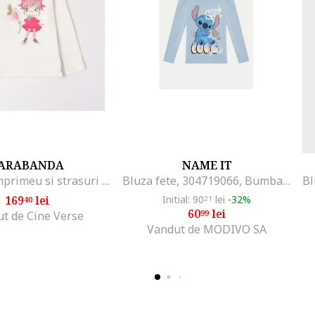
ARABANDA
NAME IT
Bluza cu imprimeu si strasuri pentru fete, 0.A309
Bluza fete, 304719066, Bumbac, Albastru, Albastru
169
lei
Initial: 90
lei
-32%
40
21
60
lei
99
t de Cine Verse
Vandut de MODIVO SA