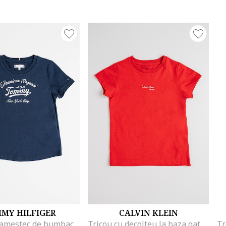
MY HILFIGER
CALVIN KLEIN
Tricou din amestec de bumbac organic si imprimeu logo, Argintiu/Bleumarin
Tricou cu decolteu la baza gatului si imprimeu logo, Rosu