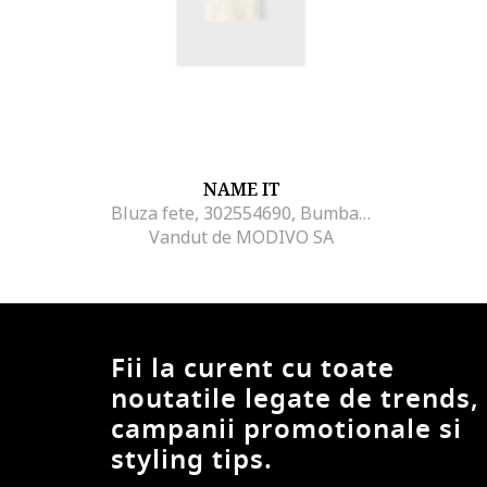
NAME IT
Bluza fete, 302554690, Bumbac organic/Lyocell, 56 CM, Bej
Vandut de MODIVO SA
Fii la curent cu toate
noutatile legate de trends,
campanii promotionale si
styling tips.