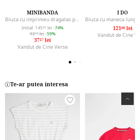
MINIBANDA
I DO
Bluza cu imprimeu dragalas pentru fetite nou-nascut, 3.7727, Alb/Roz, Alb
Initial: 145
lei
-74%
121
lei
20
00
93
lei
-59%
17
Vandut de Cine V
37
lei
27
Vandut de Cine Verse
Te-ar putea interesa