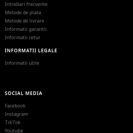
Intrebari frecvente
Metode de plata
Metode de livrare
Informatii garantii
Informatii retur
INFORMATII LEGALE
Mareste dimensiunea
Informatii utile
Micsoreaza dimensiu
Mareste spatierea tex
SOCIAL MEDIA
Micsoreaza spatierea
Facebook
Mareste inaltimea ra
Instagram
Micsoreaza inaltimea
TikTok
Inverseaza culorile
Youtube