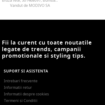
Bluza fete, 301468097, Bumbac organic, Gri, Gri
Vandut de MODIVO SA
Fii la curent cu toate noutatile
legate de trends, campanii
promotionale si styling tips.
SUPORT SI ASISTENTA
Intrebari frecvente
Informatii retur
Informatii despre cookies
Termeni si Conditii