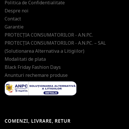
Politica de Confidentialitate
Despre noi
Contact
Garantie
PROTECŢIA CONSUMATORILOR - A.N.P.C.
PROTECŢIA CONSUMATORILOR - A.N.P.C. – SAL
(Solutionarea Alternativa a Litigiilor)
Modalitati de plata
Black Friday Fashion Days
Anunturi rechemare produse
COMENZI, LIVRARE, RETUR