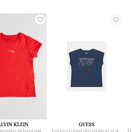
LVIN KLEIN
GUESS
Tricou cu decolteu la baza gatului si imprimeu logo, Rosu
Tricou cu logo din strasuri si decolteu la baza gatului