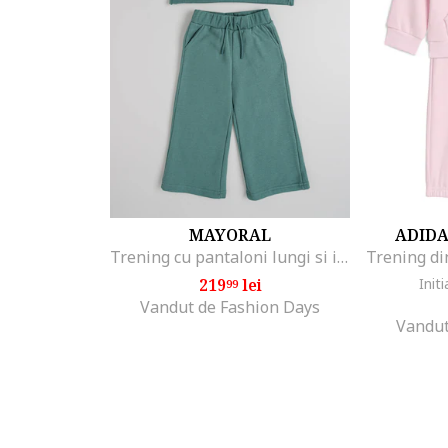
MAYORAL
ADID
Trening cu pantaloni lungi si imprimeu cu catei
219
lei
Initi
99
Vandut de Fashion Days
Vandut