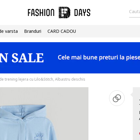
Cauta
de varsta
Branduri
CARD CADOU
de trening lejera cu Lilo&Stitch, Albastru deschis