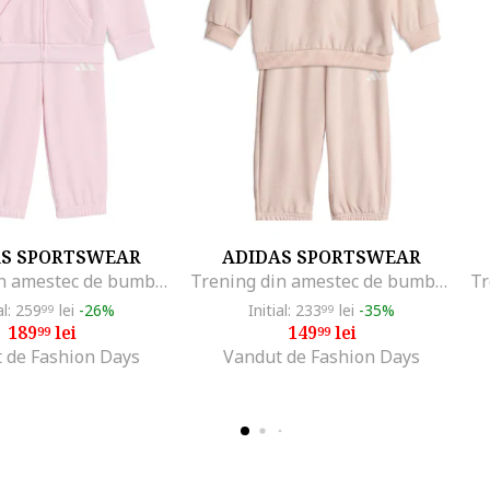
AS SPORTSWEAR
ADIDAS SPORTSWEAR
Trening din amestec de bumbac cu fermoar, Alb/Roz pastel
Trening din amestec de bumbac cu imprimeu grafic pe spate, Piersica
al: 259
lei
-26%
Initial: 233
lei
-35%
99
99
189
lei
149
lei
99
99
 de Fashion Days
Vandut de Fashion Days