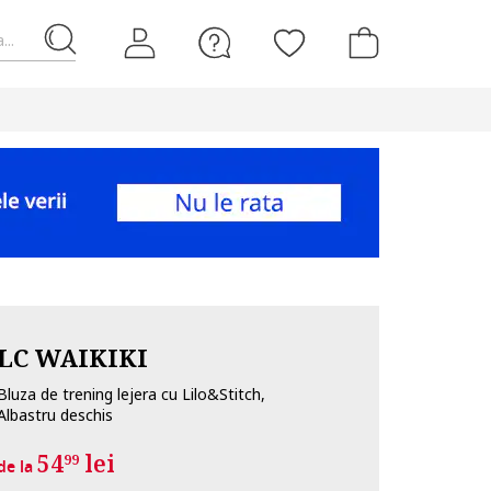
...
LC WAIKIKI
Bluza de trening lejera cu Lilo&Stitch,
Albastru deschis
54
lei
99
de la