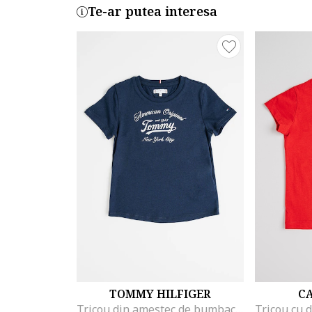
Te-ar putea interesa
TOMMY HILFIGER
CA
Tricou din amestec de bumbac organic si imprimeu logo, Argintiu/Bleumarin