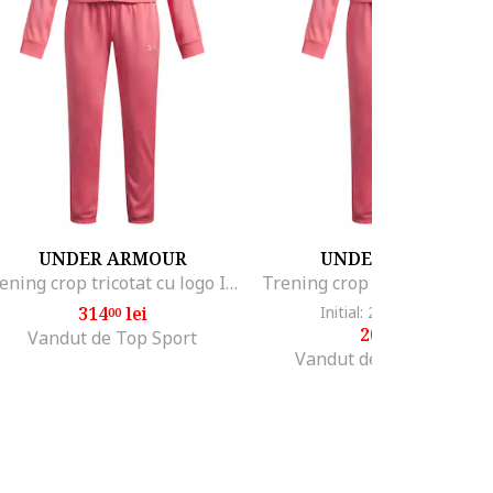
UNDER ARMOUR
UNDER ARMOUR
Trening crop tricotat cu logo Icon, Roz
314
lei
Initial: 295
lei
-29%
00
99
209
lei
99
Vandut de Top Sport
Vandut de Fashion Days