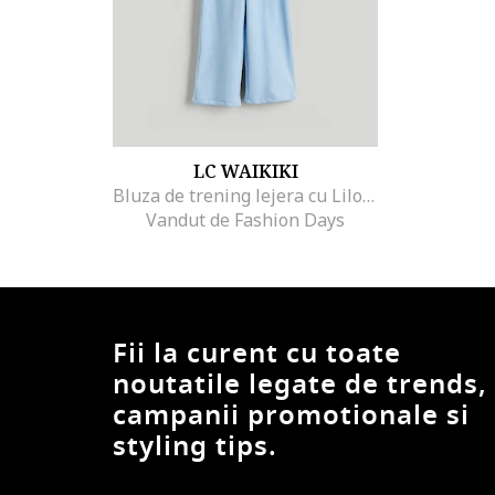
LC WAIKIKI
Bluza de trening lejera cu Lilo&Stitch, Albastru deschis
Vandut de Fashion Days
Fii la curent cu toate
noutatile legate de trends,
campanii promotionale si
styling tips.