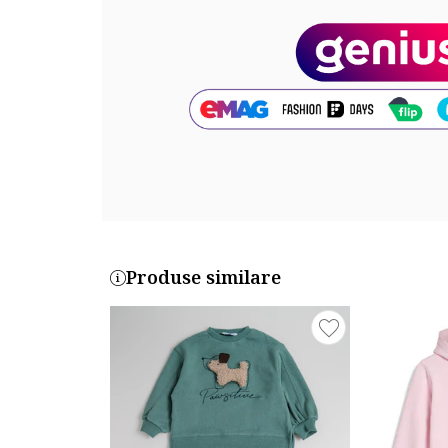
Exterior: 59% bumbac, 41% poliester
Cod produs:
W5EB97Z4-FND
Produse similare