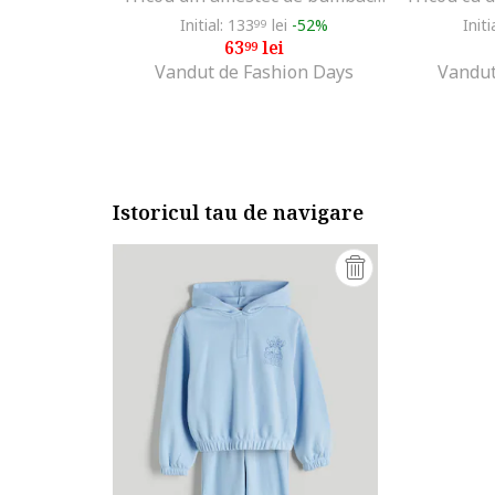
Initial: 133
lei
-52%
Initi
99
63
lei
99
Vandut de Fashion Days
Vandut
Istoricul tau de navigare