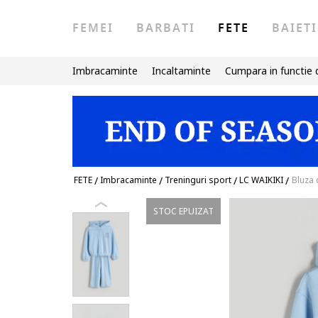
FEMEI
BARBATI
FETE
BAIETI
Imbracaminte
Incaltaminte
Cumpara in functie 
FETE
/
Imbracaminte
/
Treninguri sport
/
LC WAIKIKI
/
Bluza 
STOC EPUIZAT