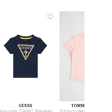
GUESS
TOMMY HILFIGER
Tricou copii, 524162, Bleumarin, Bumbac