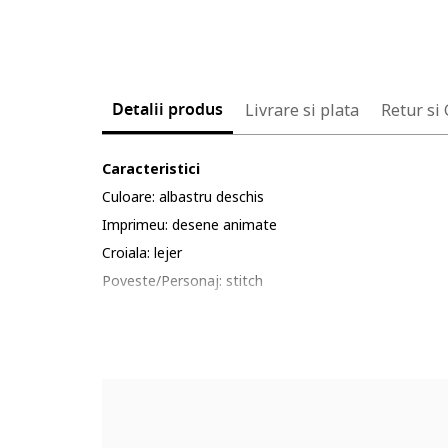
Detalii produs
Livrare si plata
Retur si
Caracteristici
Culoare: albastru deschis
Imprimeu: desene animate
Croiala: lejer
Poveste/Personaj: stitch
Material: sintetic, bumbac
Lungime maneca: maneca lunga
Lungime pantaloni: lungi
Sistem inchidere: fara inchidere
Compozitie