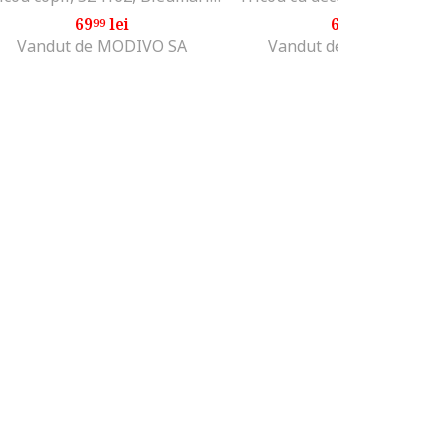
69
lei
62
lei
99
99
Vandut de MODIVO SA
Vandut de Fashion Days