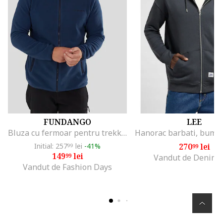
FUNDANGO
LEE
Bluza cu fermoar pentru trekking Nestor II, Albastru inchis
Initial: 257
lei
-41%
270
lei
99
99
149
lei
99
Vandut de Denim
Vandut de Fashion Days