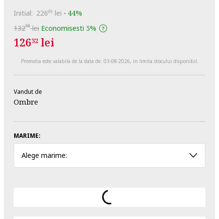
Initial:
226
lei
-
44%
99
98
132
lei
Economisesti
5%
126
lei
32
Promotia este valabila de la data de:
03-08-2026
, in limita stocului disponibil.
Vandut de
Ombre
MARIME:
Alege marime: