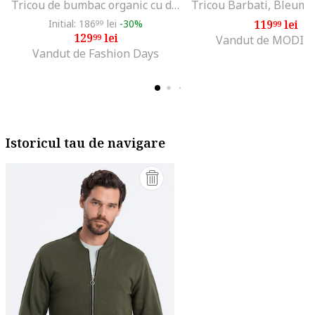
Tricou de bumbac organic cu decolteu la baza gatului, Negru
Initial: 186
lei
-30%
119
lei
99
99
129
lei
99
Vandut de MODIV
Vandut de Fashion Days
Istoricul tau de navigare